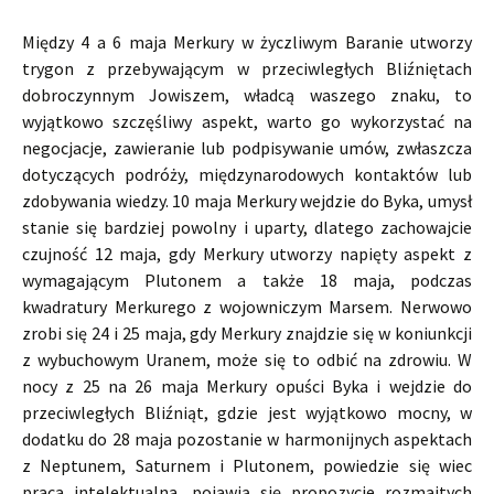
Między 4 a 6 maja Merkury w życzliwym Baranie utworzy
trygon z przebywającym w przeciwległych Bliźniętach
dobroczynnym Jowiszem, władcą waszego znaku, to
wyjątkowo szczęśliwy aspekt, warto go wykorzystać na
negocjacje, zawieranie lub podpisywanie umów, zwłaszcza
dotyczących podróży, międzynarodowych kontaktów lub
zdobywania wiedzy. 10 maja Merkury wejdzie do Byka, umysł
stanie się bardziej powolny i uparty, dlatego zachowajcie
czujność 12 maja, gdy Merkury utworzy napięty aspekt z
wymagającym Plutonem a także 18 maja, podczas
kwadratury Merkurego z wojowniczym Marsem. Nerwowo
zrobi się 24 i 25 maja, gdy Merkury znajdzie się w koniunkcji
z wybuchowym Uranem, może się to odbić na zdrowiu. W
nocy z 25 na 26 maja Merkury opuści Byka i wejdzie do
przeciwległych Bliźniąt, gdzie jest wyjątkowo mocny, w
dodatku do 28 maja pozostanie w harmonijnych aspektach
z Neptunem, Saturnem i Plutonem, powiedzie się wiec
praca intelektualna, pojawią się propozycje rozmaitych