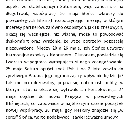
aspekt ze stabilizującym Saturnem, więc zanosi się na
długotrwałą współpracę. 20 maja Słońce wkroczy do
przeciwległych Bliźniąt rozpoczynając miesiąc, w którym
interesy partnerów, zarówno osobistych, jak i biznesowych,
okażą się ważniejsze, niż własne, może to powodować
dyskomfort oraz wrażenie, że wsze potrzeby pozostają
niezauważone. Między 20 a 26 maja, gdy Słońce utworzy
harmonijne aspekty z Neptunem i Plutonem, powiedzie się
twórcza współpraca wymagająca silnego zaangażowania.
25 maja Saturn opuści znak Ryb i na 2 lata zawita do
życzliwego Barana, jego ograniczający wpływ nie będzie już
tak mocno odczuwalny, pojawi się natomiast hobby, w
którym istotna okaże się wytrwałość i konsekwencja. 27
maja dojdzie do nowiu Księżyca w przeciwległych
Bliźniętach, co zapowiada w najbliższym czasie początek
nowej współpracy, 20 maja, gdy Merkury znajdzie się „w
sercu” Słońca, warto podpisywać i zawierać ważne umowy.