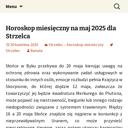
Profesjonalne przepowiednie astrologiczne
Przejdź
Szukaj:
CzaroMarowy horoskop
Menu
do
dzienny, miesięczny i
treści
tygodniowy
Horoskop miesięczny na maj 2025 dla
Strzelca
30 kwietnia 2025
Strzelec – horoskop miesieczny
Strzelec
Renata
Słońce w Byku przebywa do 20 maja kierując uwagę na
ochronę zdrowia oraz wykonywanie zadań usługowych w
stosunku do innych osób, emocje rozbudzi pełnia Księżyca w
Skorpionie, do której dojdzie 12 maja, zwłaszcza że
towarzyszyć jej będzie kwadratura Merkurego do Plutona,
może pojawić się niestrawność, biegunki lub innego rodzaju
niedogodności związane z systemem trawiennym. Między
16 a 20 maja Słońce znajdzie się najpierw w koniunkcji z
nieprzewidywalnym Uranem, co może przynieść
nieoczekiwane zlecenie, zaraz potem utworzy harmonijny