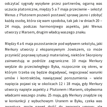
odczytać sygnały wysyłane przez partnerów, ogarną was
uczucia platoniczne, między 5 a 7 maja przeciwnie – sekstyl
Wenus z Plutonem pozwoli postawić sprawę jasno i zdobyć
każdą osobę, która się wam spodoba, tak jak i w dniach 20 –
24 maja, podczas harmonijnego aspektu, jaki Wenus
utworzy z Marsem, drugim władcą waszego znaku.
Między 4 a 6 maja pozostaniecie pod wpływem sekstylu, jaki
Merkury utworzy z ekspansywnym Jowiszem, co może
przynieść poprawę sytuacji materialnej, niektóre Skorpiony
zainwestują w podróże zagraniczne. 10 maja Merkury
wejdzie do przeciwległego Byka, rozpocznie się okres, w
którym trzeba się będzie dogadywać, negocjować warunki
umów i kontraktów, nawiązywać porozumienia – wiele
napięcia pojawi się w okolicach 12 i 18 maja, gdy Merkury
utworzy napięte aspekty z Plutonem i Marsem, obydwoma
władcami waszego znaku. 25 maja, gdy Merkury znajdzie się
w koniunkcji z wybuchowym Uranem w Byku, czeka was
awantura, może nawet dojść do zerwania umowy, ale