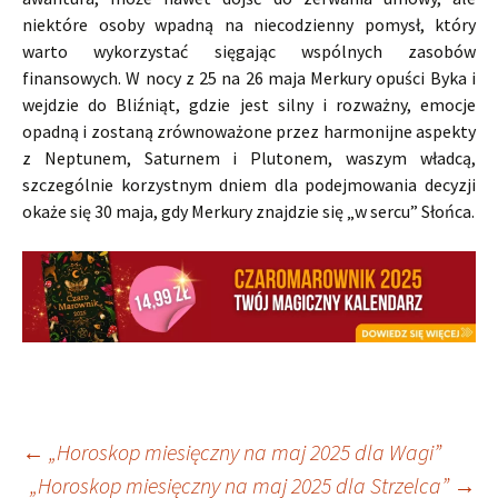
niektóre osoby wpadną na niecodzienny pomysł, który
warto wykorzystać sięgając wspólnych zasobów
finansowych. W nocy z 25 na 26 maja Merkury opuści Byka i
wejdzie do Bliźniąt, gdzie jest silny i rozważny, emocje
opadną i zostaną zrównoważone przez harmonijne aspekty
z Neptunem, Saturnem i Plutonem, waszym władcą,
szczególnie korzystnym dniem dla podejmowania decyzji
okaże się 30 maja, gdy Merkury znajdzie się „w sercu” Słońca.
Nawigacja
←
„Horoskop miesięczny na maj 2025 dla Wagi”
„Horoskop miesięczny na maj 2025 dla Strzelca”
→