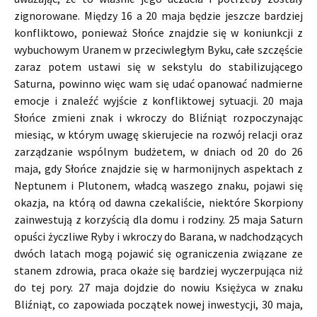
zignorowane. Między 16 a 20 maja będzie jeszcze bardziej
konfliktowo, ponieważ Słońce znajdzie się w koniunkcji z
wybuchowym Uranem w przeciwległym Byku, całe szczęście
zaraz potem ustawi się w sekstylu do stabilizującego
Saturna, powinno więc wam się udać opanować nadmierne
emocje i znaleźć wyjście z konfliktowej sytuacji. 20 maja
Słońce zmieni znak i wkroczy do Bliźniąt rozpoczynając
miesiąc, w którym uwagę skierujecie na rozwój relacji oraz
zarządzanie wspólnym budżetem, w dniach od 20 do 26
maja, gdy Słońce znajdzie się w harmonijnych aspektach z
Neptunem i Plutonem, władcą waszego znaku, pojawi się
okazja, na którą od dawna czekaliście, niektóre Skorpiony
zainwestują z korzyścią dla domu i rodziny. 25 maja Saturn
opuści życzliwe Ryby i wkroczy do Barana, w nadchodzących
dwóch latach mogą pojawić się ograniczenia związane ze
stanem zdrowia, praca okaże się bardziej wyczerpująca niż
do tej pory. 27 maja dojdzie do nowiu Księżyca w znaku
Bliźniąt, co zapowiada początek nowej inwestycji, 30 maja,