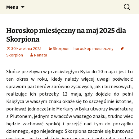
Profesjonalne przepowiednie astrologiczne
Przejdź
Szukaj:
CzaroMarowy horoskop
Menu
do
dzienny, miesięczny i
treści
tygodniowy
Horoskop miesięczny na maj 2025 dla
Skorpiona
30 kwietnia 2025
Skorpion – horoskop miesieczny
Skorpion
Renata
Słońce przebywa w przeciwległym Byku do 20 maja i jest to
ten okres w roku, kiedy należy więcej uwagi poświecić
sprawom partnerów zarówno życiowych, jak i biznesowych,
realizując ich potrzeby. 12 maja, gdy dojdzie do pełni
Księżyca w waszym znaku okaże się to szczególnie istotne,
ponieważ jednocześnie Merkury w Byku utworzy kwadraturę
z Plutonem, jednym z władców waszego znaku, trudno wiec
będzie zachować spokój i przejść nad tym do porządku
dziennego, ego niejednego Skorpiona zacznie się buntować
uważając, że to właśnie jego uczucia i potrzeby zostały