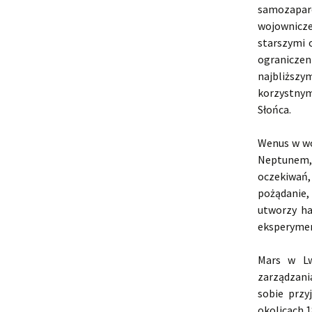
samozaparc
wojownicze
starszymi 
ograniczen
najbliższy
korzystnym
Słońca.
Wenus w wo
Neptunem,
oczekiwań,
pożądanie,
utworzy ha
eksperyment
Mars w Lw
zarządzani
sobie przy
okolicach 