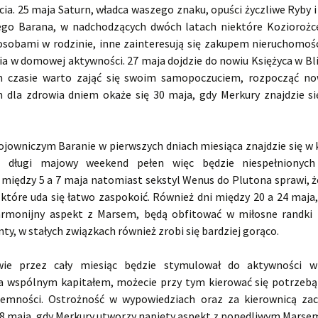
ia. 25 maja Saturn, władca waszego znaku, opuści życzliwe Ryby i
go Barana, w nadchodzących dwóch latach niektóre Koziorożc
osobami w rodzinie, inne zainteresują się zakupem nieruchomośc
ia w domowej aktywności. 27 maja dojdzie do nowiu Księżyca w Bli
m czasie warto zająć się swoim samopoczuciem, rozpocząć no
 dla zdrowia dniem okaże się 30 maja, gdy Merkury znajdzie si
jowniczym Baranie w pierwszych dniach miesiąca znajdzie się w k
 długi majowy weekend pełen więc będzie niespełnionych
 między 5 a 7 maja natomiast sekstyl Wenus do Plutona sprawi, że
 które uda się łatwo zaspokoić. Również dni między 20 a 24 maja
rmonijny aspekt z Marsem, będą obfitować w miłosne randki 
y, w stałych związkach również zrobi się bardziej gorąco.
ie przez cały miesiąc będzie stymulował do aktywności w 
a wspólnym kapitałem, możecie przy tym kierować się potrzebą
jemności. Ostrożność w wypowiedziach oraz za kierownicą za
18 maja, gdy Merkury utworzy napięty aspekt z popędliwym Marse