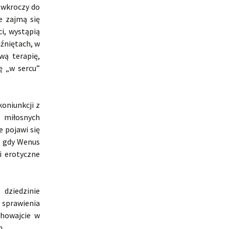
 wkroczy do
e zajmą się
i, wystąpią
źniętach, w
wą terapię,
ę „w sercu”
oniunkcji z
 miłosnych
 pojawi się
, gdy Wenus
i erotyczne
dziedzinie
 sprawienia
chowajcie w
m.