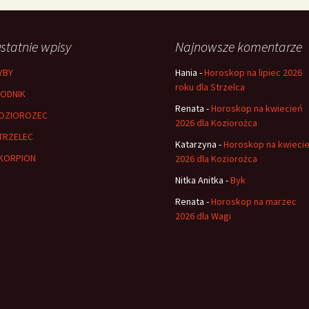
statnie wpisy
Najnowsze komentarze
YBY
Hania
-
Horoskop na lipiec 2026
roku dla Strzelca
ODNIK
Renata
-
Horoskop na kwiecień
OZIOROZEC
2026 dla Koziorożca
TRZELEC
Katarzyna
-
Horoskop na kwieci
KORPION
2026 dla Koziorożca
Nitka Anitka
-
Byk
Renata
-
Horoskop na marzec
2026 dla Wagi