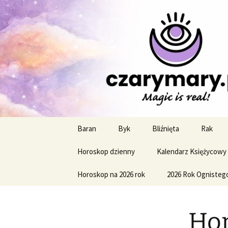
Profesjonalne przepowiednie a
CzaroMaro
miesięczn
Przejdź
Baran
Byk
Bliźnięta
Rak
do
treści
Horoskop dzienny
Kalendarz Księżycowy
Horoskop na 2026 rok
2026 Rok Ognisteg
Hor