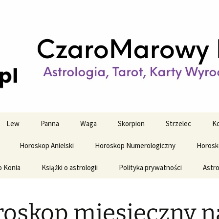
strologiczne
wy horoskop dz
y i tygodniowy
Lew
Panna
Waga
Skorpion
Strzelec
Ko
Horoskop Anielski
Horoskop Numerologiczny
Horosk
o Konia
Książki o astrologii
Polityka prywatności
Astro
oskop miesięczny n