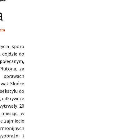
a
ata
ycia sporo
 dojdzie do
społecznym,
Plutona, za
w sprawach
ieważ Słońce
sekstylu do
, odkrywcze
ytrwały. 20
 miesiąc, w
e zajmiecie
rmonijnych
yobraźni i