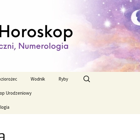
ienny,
Szukaj:
ziorożec
Wodnik
Ryby
op Urodzeniowy
logia
a