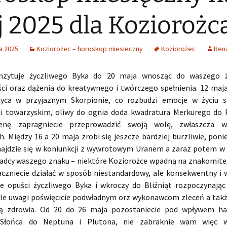
 2025 dla Koziorożc
a 2025
Koziorożec – horoskop miesieczny
Koziorożec
Ren
anzytuje życzliwego Byka do 20 maja wnosząc do waszego ż
ci oraz dążenia do kreatywnego i twórczego spełnienia. 12 maja
życa w przyjaznym Skorpionie, co rozbudzi emocje w życiu 
i towarzyskim, oliwy do ognia doda kwadratura Merkurego do 
enę zapragniecie przeprowadzić swoją wolę, zwłaszcza 
. Między 16 a 20 maja zrobi się jeszcze bardziej burzliwie, pon
najdzie się w koniunkcji z wywrotowym Uranem a zaraz potem w 
ładcy waszego znaku – niektóre Koziorożce wpadną na znakomite
aczniecie działać w sposób niestandardowy, ale konsekwentny i w
e opuści życzliwego Byka i wkroczy do Bliźniąt rozpoczynając
le uwagi poświęcicie podwładnym orz wykonawcom zleceń a takż
ną zdrowia. Od 20 do 26 maja pozostaniecie pod wpływem ha
Słońca do Neptuna i Plutona, nie zabraknie wam więc w