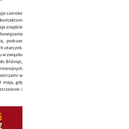
yja szeroko
 kontaktom
ja znajdzie
obowiązania
a, podczas
h utarczek.
u w związku
do Bliźniąt,
rmonijnych
mistrzami w
0 maja, gdy
strzeżone i