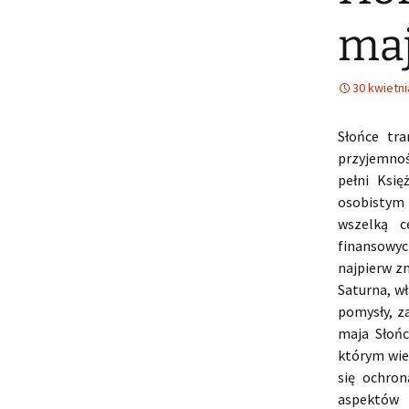
maj
30 kwietni
Słońce tr
przyjemnoś
pełni Księ
osobistym 
wszelką c
finansowych
najpierw z
Saturna, w
pomysły, z
maja Słońc
którym wie
się ochro
aspektów 