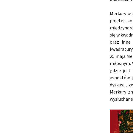
Merkury w 
pojętej k
międzynaro
się w kwad
oraz inne
kwadratury
25 maja Me
miłosnym. W
gdzie jes
aspektów, 
dyskusji, 
Merkury zn
wysłuchane