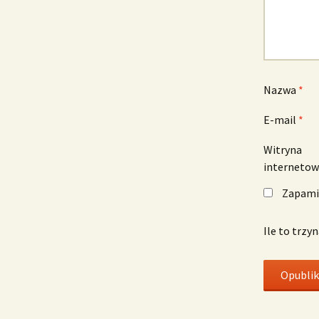
Nazwa
*
E-mail
*
Witryna
interneto
Zapamię
Ile to trzy