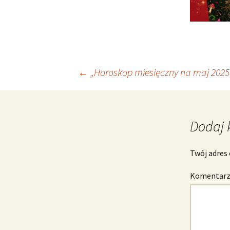
Nawigacja
←
„Horoskop miesięczny na maj 2025 
wpisu
Dodaj 
Twój adres 
Komentar