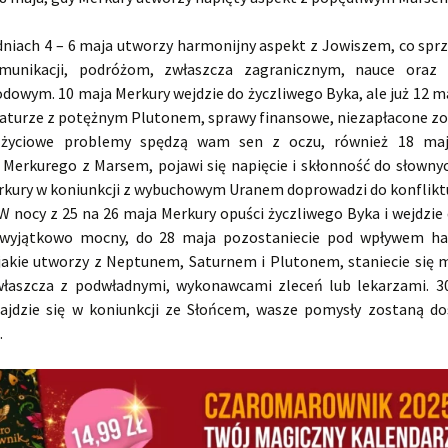
dniach 4 – 6 maja utworzy harmonijny aspekt z Jowiszem, co sprz
omunikacji, podróżom, zwłaszcza zagranicznym, nauce oraz
dowym. 10 maja Merkury wejdzie do życzliwego Byka, ale już 12 ma
raturze z potężnym Plutonem, sprawy finansowe, niezapłacone z
 życiowe problemy spędzą wam sen z oczu, również 18 maj
 Merkurego z Marsem, pojawi się napięcie i skłonność do słownyc
rkury w koniunkcji z wybuchowym Uranem doprowadzi do konflikt
 nocy z 25 na 26 maja Merkury opuści życzliwego Byka i wejdzie 
t wyjątkowo mocny, do 28 maja pozostaniecie pod wpływem ha
jakie utworzy z Neptunem, Saturnem i Plutonem, staniecie się 
zwłaszcza z podwładnymi, wykonawcami zleceń lub lekarzami. 3
ajdzie się w koniunkcji ze Słońcem, wasze pomysły zostaną do
.