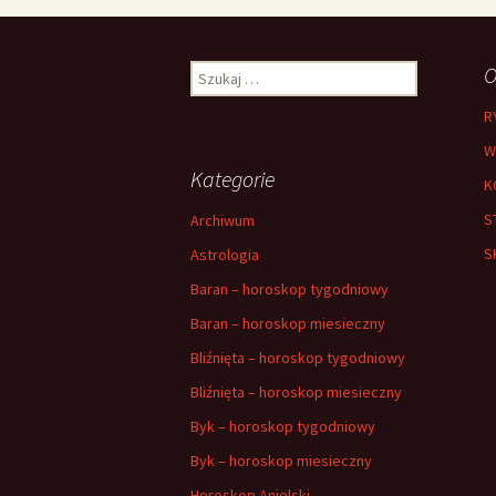
Szukaj:
O
R
W
Kategorie
K
S
Archiwum
S
Astrologia
Baran – horoskop tygodniowy
Baran – horoskop miesieczny
Bliźnięta – horoskop tygodniowy
Bliźnięta – horoskop miesieczny
Byk – horoskop tygodniowy
Byk – horoskop miesieczny
Horoskop Anielski