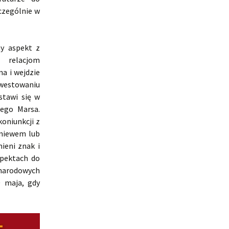
czególnie w
y aspekt z
 relacjom
a i wejdzie
nwestowaniu
stawi się w
ego Marsa.
koniunkcji z
gniewem lub
ieni znak i
spektach do
ynarodowych
0 maja, gdy