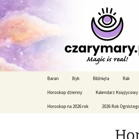
Profesjonalne przepowiednie a
CzaroMaro
miesięczn
Przejdź
Baran
Byk
Bliźnięta
Rak
do
treści
Horoskop dzienny
Kalendarz Księżycowy
Horoskop na 2026 rok
2026 Rok Ognisteg
Hor