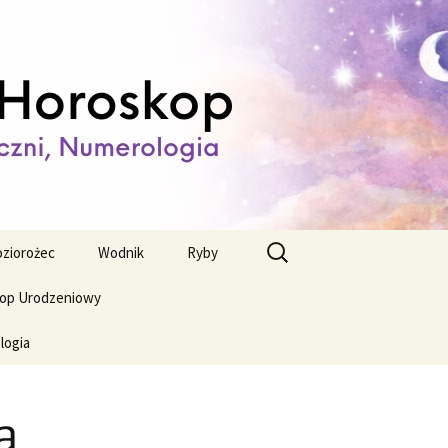
ienny,
Szukaj:
ziorożec
Wodnik
Ryby
op Urodzeniowy
logia
a