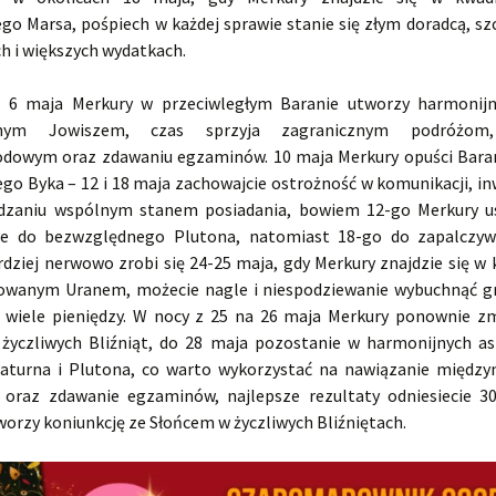
go Marsa, pośpiech w każdej sprawie stanie się złym doradcą, sz
h i większych wydatkach.
a 6 maja Merkury w przeciwległym Baranie utworzy harmonijn
nnym Jowiszem, czas sprzyja zagranicznym podróżom,
dowym oraz zdawaniu egzaminów. 10 maja Merkury opuści Baran
go Byka – 12 i 18 maja zachowajcie ostrożność w komunikacji, i
dzaniu wspólnym stanem posiadania, bowiem 12-go Merkury u
ze do bezwzględnego Plutona, natomiast 18-go do zapalczyw
dziej nerwowo zrobi się 24-25 maja, gdy Merkury znajdzie się w 
owanym Uranem, możecie nagle i niespodziewanie wybuchnąć 
 wiele pieniędzy. W nocy z 25 na 26 maja Merkury ponownie zm
 życzliwych Bliźniąt, do 28 maja pozostanie w harmonijnych a
aturna i Plutona, co warto wykorzystać na nawiązanie międz
oraz zdawanie egzaminów, najlepsze rezultaty odniesiecie 3
orzy koniunkcję ze Słońcem w życzliwych Bliźniętach.