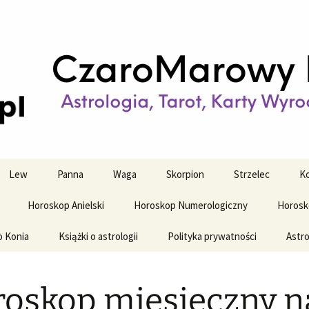
strologiczne
wy horoskop dz
y i tygodniowy
Lew
Panna
Waga
Skorpion
Strzelec
Ko
Horoskop Anielski
Horoskop Numerologiczny
Horosk
o Konia
Książki o astrologii
Polityka prywatności
Astro
oskop miesięczny n