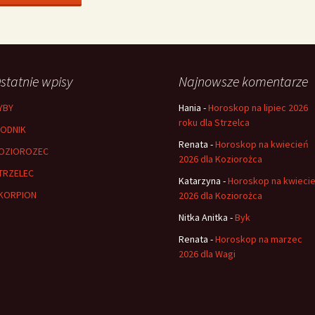
statnie wpisy
Najnowsze komentarze
YBY
Hania
-
Horoskop na lipiec 2026
roku dla Strzelca
ODNIK
Renata
-
Horoskop na kwiecień
OZIOROZEC
2026 dla Koziorożca
TRZELEC
Katarzyna
-
Horoskop na kwieci
KORPION
2026 dla Koziorożca
Nitka Anitka
-
Byk
Renata
-
Horoskop na marzec
2026 dla Wagi