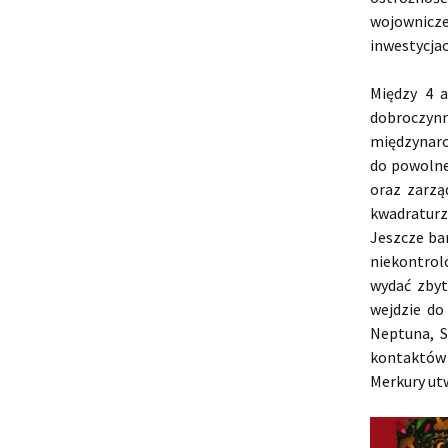
wojownicze
inwestycjac
Między 4 
dobroczy
międzynaro
do powolne
oraz zarzą
kwadratur
Jeszcze bar
niekontrol
wydać zbyt
wejdzie do
Neptuna, S
kontaktów 
Merkury utw