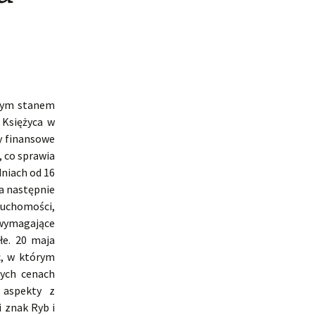
lnym stanem
 Księżyca w
y finansowe
 co sprawia
niach od 16
 a następnie
ruchomości,
wymagające
łe. 20 maja
c, w którym
rych cenach
 aspekty z
 znak Ryb i