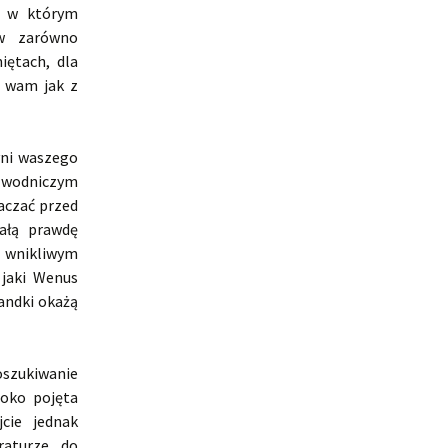
, w którym
ów zarówno
iętach, dla
ą wam jak z
yni waszego
 zwodniczym
taczać przed
ałą prawdę
 wnikliwym
 jaki Wenus
andki okażą
oszukiwanie
roko pojęta
jcie jednak
raturze do