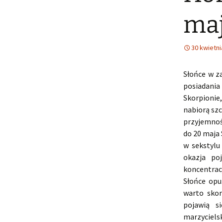
maj
30 kwietni
Słońce w z
posiadania
Skorpionie
nabiorą sz
przyjemnoś
do 20 maja 
w sekstylu
okazja po
koncentrac
Słońce opu
warto skor
pojawią s
marzyciels