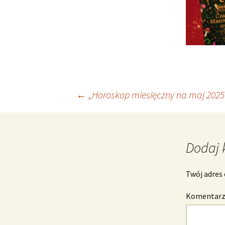
Nawigacja
←
„Horoskop miesięczny na maj 2025
wpisu
Dodaj 
Twój adres 
Komentar