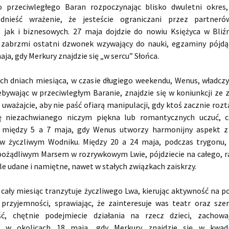
o przeciwległego Baran rozpoczynając blisko dwuletni okres
dnieść wrażenie, że jesteście ograniczani przez partner
, jak i biznesowych. 27 maja dojdzie do nowiu Księżyca w Bliźn
zabrzmi ostatni dzwonek wzywający do nauki, egzaminy pójd
aja, gdy Merkury znajdzie się „w sercu” Słońca.
ch dniach miesiąca, w czasie długiego weekendu, Wenus, władcz
ebywając w przeciwległym Baranie, znajdzie się w koniunkcji ze
ważajcie, aby nie paść ofiarą manipulacji, gdy ktoś zacznie roz
ę niezachwianego niczym piękna lub romantycznych uczuć, c
e między 5 a 7 maja, gdy Wenus utworzy harmonijny aspekt z
 życzliwym Wodniku. Między 20 a 24 maja, podczas trygonu,
pożądliwym Marsem w rozrywkowym Lwie, pójdziecie na całego, r
le udane i namiętne, nawet w stałych związkach zaiskrzy.
 cały miesiąc tranzytuje życzliwego Lwa, kierując aktywność na p
 przyjemności, sprawiając, że zainteresuje was teatr oraz sze
ć, chętnie podejmiecie działania na rzecz dzieci, zachowa
ć w okolicach 18 maja, gdy Merkury znajdzie się w kwad