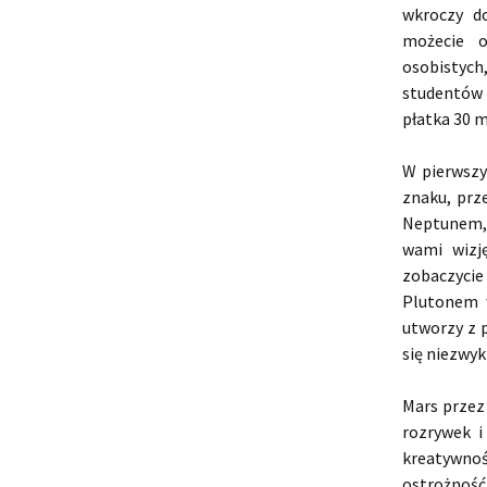
wkroczy d
możecie o
osobistych
studentów 
płatka 30 m
W pierwszy
znaku, prz
Neptunem, u
wami wizj
zobaczyci
Plutonem w
utworzy z 
się niezwyk
Mars przez
rozrywek i
kreatywnoś
ostrożnoś