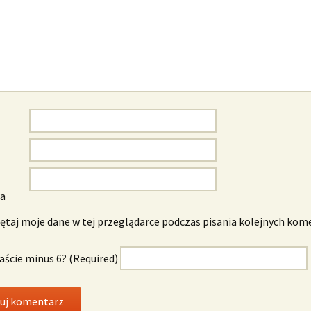
wa
taj moje dane w tej przeglądarce podczas pisania kolejnych kom
naście minus 6? (Required)