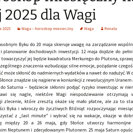
 2025 dla Wagi
a 2025
Waga – horoskop miesieczny
Waga
Renata
asobnym Byku do 20 maja skieruje uwagę na zarządzanie wspó
 i planowanie dochodowych inwestycji. 12 maja dojdzie do pełni
, towarzyszyć jej będzie kwadratura Merkurego do Plutona, spraw
czególnego znaczenia wzbudzając silne emocje, pożądanie czegoś,
ć może skłonić do nadmiernych wydatków a nawet do nadużyć. W d
Słonce znajdzie się najpierw w koniunkcji z rewolucyjnym Uranem
 do Saturna – będziecie skłonni podjąć ryzyko inwestując w nie
jawi się nagle, niektóre Wagi niespodziewanie otrzymają 
ji zlecenie, które zresztą okaże się mało płatne, ale za to sta
ści Byka i wkroczy do życzliwych Bliźniąt rozpoczynając miesią
zystać z „last minute” i wybrać się na wakacje, okazje w dob
ię między 20 a 26 maja, gdy Słońce utworzy harmonijne
kim Neptunem i zdecydowanym Plutonem. 25 maja Saturn opuści