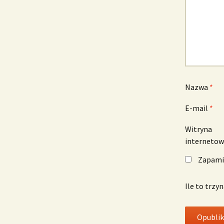
Nazwa
*
E-mail
*
Witryna
interneto
Zapamię
Ile to trzy