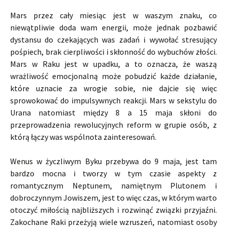
Mars przez cały miesiąc jest w waszym znaku, co
niewątpliwie doda wam energii, może jednak pozbawić
dystansu do czekających was zadań i wywołać stresujący
pośpiech, brak cierpliwości i skłonność do wybuchów złości.
Mars w Raku jest w upadku, a to oznacza, że waszą
wrażliwość emocjonalną może pobudzić każde działanie,
które uznacie za wrogie sobie, nie dajcie się więc
sprowokować do impulsywnych reakcji. Mars w sekstylu do
Urana natomiast między 8 a 15 maja skłoni do
przeprowadzenia rewolucyjnych reform w grupie osób, z
którą łączy was wspólnota zainteresowań.
Wenus w życzliwym Byku przebywa do 9 maja, jest tam
bardzo mocna i tworzy w tym czasie aspekty z
romantycznym Neptunem, namiętnym Plutonem i
dobroczynnym Jowiszem, jest to więc czas, w którym warto
otoczyć miłością najbliższych i rozwinąć związki przyjaźni.
Zakochane Raki przeżyją wiele wzruszeń, natomiast osoby