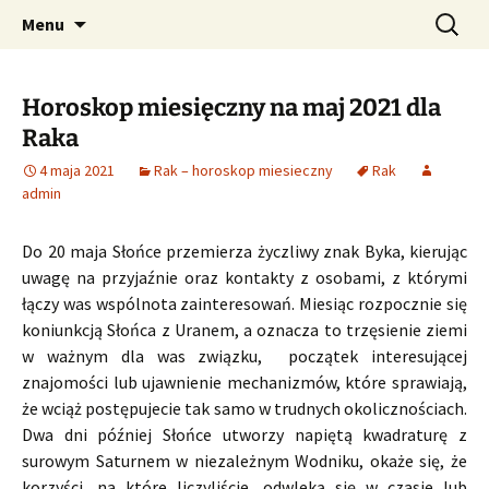
Profesjonalne przepowiednie astrologiczne
Przejdź
Szukaj:
CzaroMarowy horoskop
Menu
do
dzienny, miesięczny i
treści
tygodniowy
Horoskop miesięczny na maj 2021 dla
Raka
4 maja 2021
Rak – horoskop miesieczny
Rak
admin
Do 20 maja Słońce przemierza życzliwy znak Byka, kierując
uwagę na przyjaźnie oraz kontakty z osobami, z którymi
łączy was wspólnota zainteresowań. Miesiąc rozpocznie się
koniunkcją Słońca z Uranem, a oznacza to trzęsienie ziemi
w ważnym dla was związku, początek interesującej
znajomości lub ujawnienie mechanizmów, które sprawiają,
że wciąż postępujecie tak samo w trudnych okolicznościach.
Dwa dni później Słońce utworzy napiętą kwadraturę z
surowym Saturnem w niezależnym Wodniku, okaże się, że
korzyści, na które liczyliście, odwleką się w czasie lub