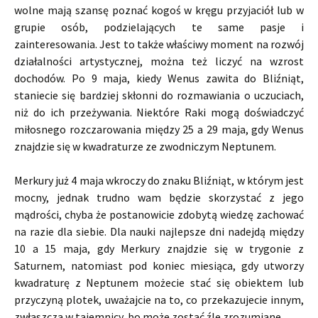
wolne mają szansę poznać kogoś w kręgu przyjaciół lub w
grupie osób, podzielających te same pasje i
zainteresowania. Jest to także właściwy moment na rozwój
działalności artystycznej, można też liczyć na wzrost
dochodów. Po 9 maja, kiedy Wenus zawita do Bliźniąt,
staniecie się bardziej skłonni do rozmawiania o uczuciach,
niż do ich przeżywania. Niektóre Raki mogą doświadczyć
miłosnego rozczarowania między 25 a 29 maja, gdy Wenus
znajdzie się w kwadraturze ze zwodniczym Neptunem.
Merkury już 4 maja wkroczy do znaku Bliźniąt, w którym jest
mocny, jednak trudno wam będzie skorzystać z jego
mądrości, chyba że postanowicie zdobytą wiedzę zachować
na razie dla siebie. Dla nauki najlepsze dni nadejdą między
10 a 15 maja, gdy Merkury znajdzie się w trygonie z
Saturnem, natomiast pod koniec miesiąca, gdy utworzy
kwadraturę z Neptunem możecie stać się obiektem lub
przyczyną plotek, uważajcie na to, co przekazujecie innym,
zwłaszcza w tajemnicy, bo może zostać źle zrozumiane.