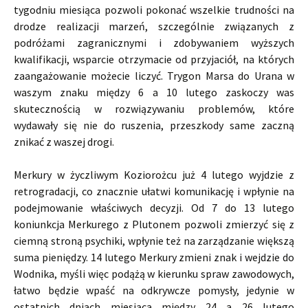
tygodniu miesiąca pozwoli pokonać wszelkie trudności na
drodze realizacji marzeń, szczególnie związanych z
podróżami zagranicznymi i zdobywaniem wyższych
kwalifikacji, wsparcie otrzymacie od przyjaciół, na których
zaangażowanie możecie liczyć. Trygon Marsa do Urana w
waszym znaku między 6 a 10 lutego zaskoczy was
skutecznością w rozwiązywaniu problemów, które
wydawały się nie do ruszenia, przeszkody same zaczną
znikać z waszej drogi.
Merkury w życzliwym Koziorożcu już 4 lutego wyjdzie z
retrogradacji, co znacznie ułatwi komunikację i wpłynie na
podejmowanie właściwych decyzji. Od 7 do 13 lutego
koniunkcja Merkurego z Plutonem pozwoli zmierzyć się z
ciemną stroną psychiki, wpłynie też na zarządzanie większą
suma pieniędzy. 14 lutego Merkury zmieni znak i wejdzie do
Wodnika, myśli więc podążą w kierunku spraw zawodowych,
łatwo będzie wpaść na odkrywcze pomysły, jedynie w
ostatnich dniach miesiąca między 24 a 26 lutego