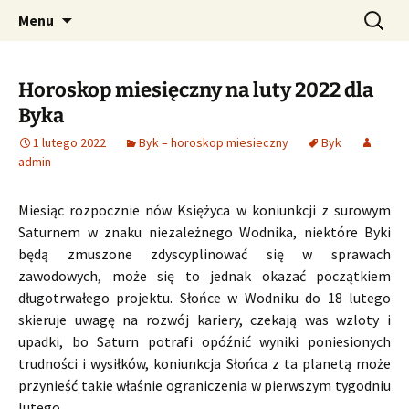
Profesjonalne przepowiednie astrologiczne
Przejdź
Szukaj:
CzaroMarowy horoskop
Menu
do
dzienny, miesięczny i
treści
tygodniowy
Horoskop miesięczny na luty 2022 dla
Byka
1 lutego 2022
Byk – horoskop miesieczny
Byk
admin
Miesiąc rozpocznie nów Księżyca w koniunkcji z surowym
Saturnem w znaku niezależnego Wodnika, niektóre Byki
będą zmuszone zdyscyplinować się w sprawach
zawodowych, może się to jednak okazać początkiem
długotrwałego projektu. Słońce w Wodniku do 18 lutego
skieruje uwagę na rozwój kariery, czekają was wzloty i
upadki, bo Saturn potrafi opóźnić wyniki poniesionych
trudności i wysiłków, koniunkcja Słońca z ta planetą może
przynieść takie właśnie ograniczenia w pierwszym tygodniu
lutego.