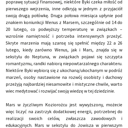
poprawę sytuacji finansowej, niektóre Byki czeka miłość od
pierwszego wejrzenia, inne odkryją w jednym z przyjaciół
swoją drugą połówkę. Druga połowa miesiąca upłynie pod
znakiem koniunkcji Wenus z Marsem, szczególnie od 14 do
20 lutego, co podwyższy temperaturę w związkach –
wzrośnie namiętność i potrzeba intensywnych przeżyć.
Skryte marzenia mają szansę się spełnić między 22 a 26
lutego, kiedy zarówno Wenus, jak i Mars, znajda się w
sekstylu do Neptuna, w związkach pojawi się szczypta
romantyzmu, randki nabiorą niepowtarzalnego charakteru.
Niektóre Byki wybiorą się z ukochaną/ukochanym w podróż
marzeń, osoby nastawione na rozwój osobisty i duchowy
przeżyją najbardziej niesamowite i mistyczne chwile, warto
wiec medytować i rozwijać swoją wiedzę w tej dziedzinie.
Mars w życzliwym Koziorożcu jest wywyższony, możecie
więc liczyć na zastrzyk dodatkowej energii, potrzebnej do
realizacji swoich celów, zwłaszcza zawodowych i
edukacyjnych. Mars w sekstylu do Jowisza w pierwszym