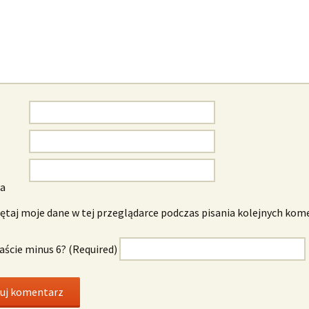
wa
taj moje dane w tej przeglądarce podczas pisania kolejnych kom
naście minus 6? (Required)