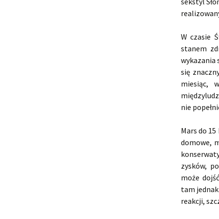
sekstyl Sło
realizowany
W czasie Ś
stanem zdr
wykazania s
się znaczn
miesiąc, 
międzyludzk
nie popełni
Mars do 15
domowe, mi
konserwatyw
zysków, po
może dojść
tam jednak 
reakcji, sz