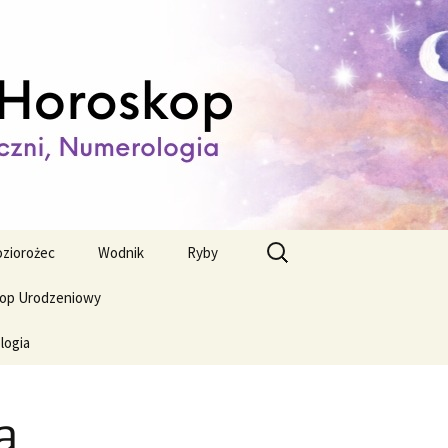
ienny,
Szukaj:
ziorożec
Wodnik
Ryby
op Urodzeniowy
logia
a