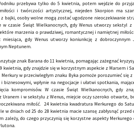
dniku przebywa tylko do 5 kwietnia, potem wejdzie do przyj
 miłości i twórczości artystycznej, niejeden Skorpion ma sza
 z bajki, osoby wolne mogą zostać ugodzone nieoczekiwanie str
e w czasie Świąt Wielkanocnych, gdy Wenus utworzy sekstyl z
ektóre marzenia o prawdziwej, romantycznej i namiętnej miłości 
c miesiąca, gdy Wenus utworzy koniunkcję z dobroczynnym 
nym Neptunem.
anzytuje znak Barana do 11 kwietnia, pomagając zażegnać kryzysy
 9 kwietnia, gdy znajdzie się w korzystnym aspekcie z Marsem i S
a Merkury w przeciwległym znaku Byka pomoże porozumieć się z
 i biznesowymi, wpłynie na negocjacje i ułatwi spotkania, mając
nięcia kompromisów. W czasie Świąt Wielkanocnych, gdy znaj
 z Uranem i w sekstylu z Wenus, miejcie oczy szeroko otwarte, 
eoczekiwana miłość. 24 kwietnia kwadratura Merkurego do Satu
ale w dniach od 25 do 28 kwietnia macie szansę zabłysnąć przed
m zależy, do czego przyczynią się korzystne aspekty Merkurego 
Plutona.