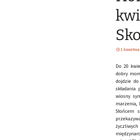
kwi
Sko
1 kwietnia
Do 20 kwie
dobry mome
dojdzie do
składania 
wiosny sy
marzenia, 
Słońcem s
przekazywa
życzliwyc
międzynaro