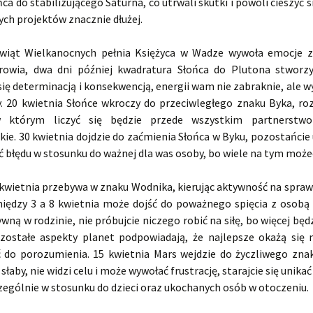
ńca do stabilizującego Saturna, co utrwali skutki i powoli cieszyć 
ch projektów znacznie dłużej.
wiąt Wielkanocnych pełnia Księżyca w Wadze wywoła emocje 
owia, dwa dni później kwadratura Słońca do Plutona stworz
ię determinacją i konsekwencją, energii wam nie zabraknie, ale w
y. 20 kwietnia Słońce wkroczy do przeciwległego znaku Byka, ro
w którym liczyć się będzie przede wszystkim partnerstwo
ie. 30 kwietnia dojdzie do zaćmienia Słońca w Byku, pozostańcie
ć błędu w stosunku do ważnej dla was osoby, bo wiele na tym możec
 kwietnia przebywa w znaku Wodnika, kierując aktywność na sprawy
ędzy 3 a 8 kwietnia może dojść do poważnego spięcia z osobą 
ną w rodzinie, nie próbujcie niczego robić na siłę, bo więcej będz
zostałe aspekty planet podpowiadają, że najlepsze okażą się n
 do porozumienia. 15 kwietnia Mars wejdzie do życzliwego znak
słaby, nie widzi celu i może wywołać frustrację, starajcie się unik
czególnie w stosunku do dzieci oraz ukochanych osób w otoczeniu.