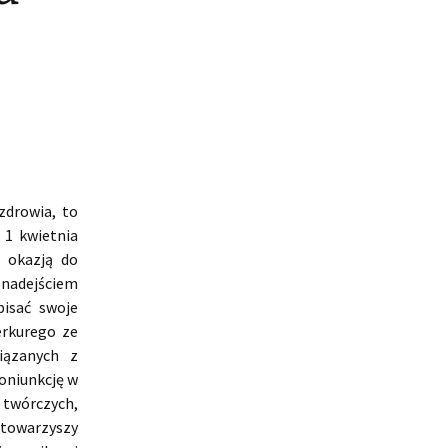
zdrowia, to
 1 kwietnia
ą okazją do
 nadejściem
isać swoje
erkurego ze
iązanych z
oniunkcję w
twórczych,
 towarzyszy