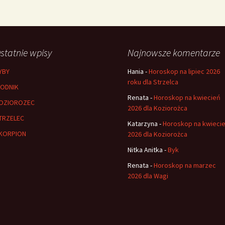
statnie wpisy
Najnowsze komentarze
YBY
Hania
-
Horoskop na lipiec 2026
roku dla Strzelca
ODNIK
Renata
-
Horoskop na kwiecień
OZIOROZEC
2026 dla Koziorożca
TRZELEC
Katarzyna
-
Horoskop na kwieci
KORPION
2026 dla Koziorożca
Nitka Anitka
-
Byk
Renata
-
Horoskop na marzec
2026 dla Wagi