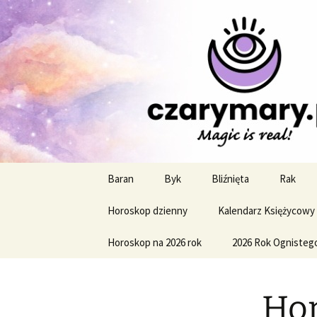
Profesjonalne przepowiednie a
CzaroMaro
miesięczn
Przejdź
Baran
Byk
Bliźnięta
Rak
do
treści
Horoskop dzienny
Kalendarz Księżycowy
Horoskop na 2026 rok
2026 Rok Ognisteg
Hor