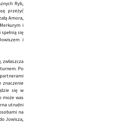
aznych Ryb,
nsę przeżyć
załą Amora,
 Merkurym i
spełnią się
Jowiszem i
, zwłaszcza
aturnem. Po
 partnerami
e znaczenie
dzie się w
bo może was
rna utrudni
 osobami na
do Jowisza,