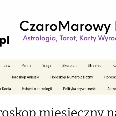
strologiczne
wy horoskop dz
y i tygodniowy
Lew
Panna
Waga
Skorpion
Strzelec
Ko
Horoskop Anielski
Horoskop Numerologiczny
Horosk
o Konia
Książki o astrologii
Polityka prywatności
Astro
oskop miesięczny n