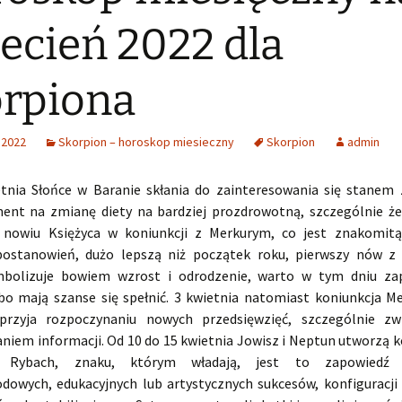
ecień 2022 dla
rpiona
 2022
Skorpion – horoskop miesieczny
Skorpion
admin
tnia Słońce w Baranie skłania do zainteresowania się stanem 
nt na zmianę diety na bardziej prozdrowotną, szczególnie że
 nowiu Księżyca w koniunkcji z Merkurym, co jest znakomit
postanowień, dużo lepszą niż początek roku, pierwszy nów z
mbolizuje bowiem wzrost i odrodzenie, warto w tym dniu zap
bo mają szanse się spełnić. 3 kwietnia natomiast koniunkcja M
przyja rozpoczynaniu nowych przedsięwzięć, szczególnie zw
niem informacji. Od 10 do 15 kwietnia Jowisz i Neptun utworzą k
h Rybach, znaku, którym władają, jest to zapowiedź 
dowych, edukacyjnych lub artystycznych sukcesów, konfiguracji