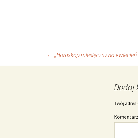
Nawigacja
←
„Horoskop miesięczny na kwiecień
wpisu
Dodaj 
Twój adres 
Komentar