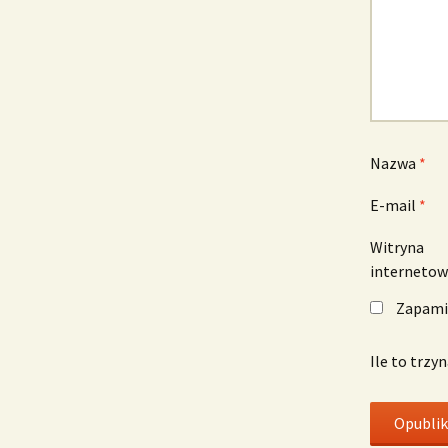
Nazwa
*
E-mail
*
Witryna
interneto
Zapamię
Ile to trzy