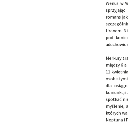
Wenus w Wo
sprzyjając
romans jak
szczególni
Uranem. Ni
pod konie
uduchowio
Merkury tr
między 6 a
11 kwietni
osobistymi
dla osiąg
koniunkcji
spotkać ni
myślenie, 
których wa
Neptuna i 