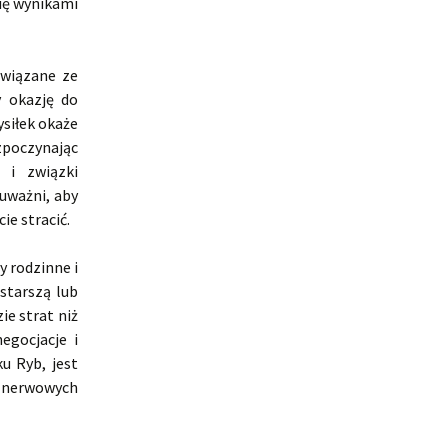
się wynikami
związane ze
y okazję do
ysiłek okaże
zpoczynając
 i związki
 uważni, aby
ie stracić.
 rodzinne i
starszą lub
ie strat niż
egocjacje i
u Ryb, jest
ać nerwowych