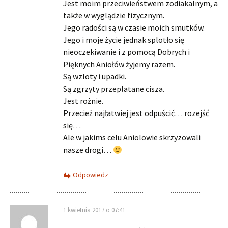
Jest moim przeciwieństwem zodiakalnym, a
także w wyglądzie fizycznym.
Jego radości są w czasie moich smutków.
Jego i moje życie jednak splotło się
nieoczekiwanie i z pomocą Dobrych i
Pięknych Aniołów żyjemy razem.
Są wzloty i upadki.
Są zgrzyty przeplatane cisza.
Jest rożnie.
Przecież najłatwiej jest odpuścić… rozejść
się…
Ale w jakims celu Aniolowie skrzyzowali
nasze drogi…
Odpowiedz
1 kwietnia 2017 o 07:41