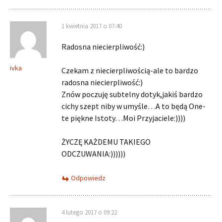
1 kwietnia 2017 o 07:40
Radosna niecierpliwość:)
ivka
Czekam z niecierpliwością-ale to bardzo
radosna niecierpliwość:)
Znów poczuję subtelny dotyk,jakiś bardzo
cichy szept niby w umyśle…A to będą One-
te piękne Istoty…Moi Przyjaciele:))))
ŻYCZĘ KAŻDEMU TAKIEGO
ODCZUWANIA:))))))
Odpowiedz
4 lutego 2017 o 09:22