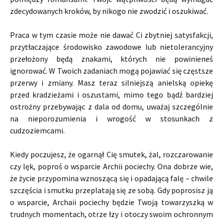
zdecydowanych kroków, by nikogo nie zwodzić i oszukiwać.
Praca w tym czasie może nie dawać Ci zbytniej satysfakcji,
przytłaczające środowisko zawodowe lub nietolerancyjny
przełożony będą znakami, których nie powinieneś
ignorować. W Twoich zadaniach mogą pojawiać się częstsze
przerwy i zmiany. Masz teraz silniejszą anielską opiekę
przed kradzieżami i oszustami, mimo tego bądź bardziej
ostrożny przebywając z dala od domu, uważaj szczególnie
na nieporozumienia i wrogość w stosunkach z
cudzoziemcami.
Kiedy poczujesz, że ogarnął Cię smutek, żal, rozczarowanie
czy lęk, poproś o wsparcie Archii pociechy. Ona dobrze wie,
że życie przypomina wznoszącą się i opadającą falę – chwile
szczęścia i smutku przeplatają się ze sobą. Gdy poprosisz ją
o wsparcie, Archaii pociechy będzie Twoją towarzyszką w
trudnych momentach, otrze łzy i otoczy swoim ochronnym