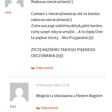
Radosna niecierpliwość:)
ivka
Czekam z niecierpliwością-ale to bardzo
radosna niecierpliwość:)
Znów poczuję subtelny dotyk,jakiś bardzo
cichy szept niby w umyśle…A to będą One-
te piękne Istoty…Moi Przyjaciele:))))
ŻYCZĘ KAŻDEMU TAKIEGO PIĘKNEGO
ODCZUWANIA:))))))
Odpowiedz
18 listopada 2018 o 01:28
Błogości z obcowaniu z Panem Bogiem
Ines
Odpowiedz