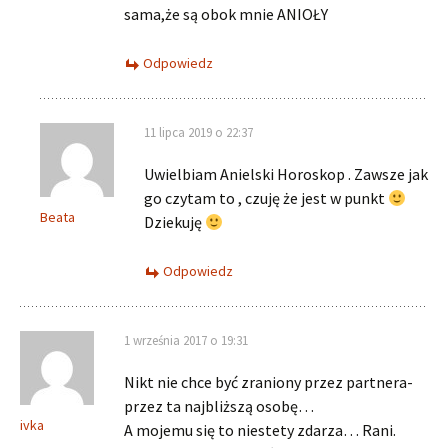
sama,że są obok mnie ANIOŁY
Odpowiedz
11 lipca 2019 o 22:37
Uwielbiam Anielski Horoskop . Zawsze jak
go czytam to , czuję że jest w punkt
Beata
Dziekuję
Odpowiedz
1 września 2017 o 19:31
Nikt nie chce być zraniony przez partnera-
przez ta najbliższą osobę…
ivka
A mojemu się to niestety zdarza… Rani.