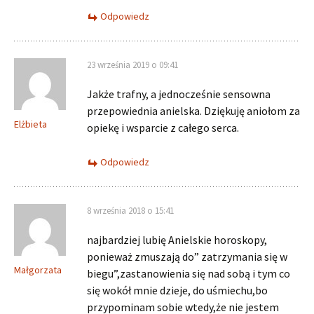
Odpowiedz
23 września 2019 o 09:41
Jakże trafny, a jednocześnie sensowna
przepowiednia anielska. Dziękuję aniołom za
Elżbieta
opiekę i wsparcie z całego serca.
Odpowiedz
8 września 2018 o 15:41
najbardziej lubię Anielskie horoskopy,
ponieważ zmuszają do” zatrzymania się w
Małgorzata
biegu”,zastanowienia się nad sobą i tym co
się wokół mnie dzieje, do uśmiechu,bo
przypominam sobie wtedy,że nie jestem