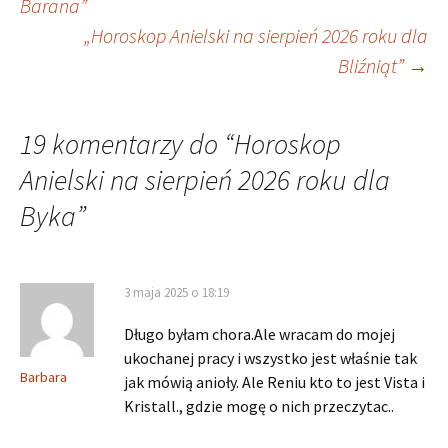
Barana”
„Horoskop Anielski na sierpień 2026 roku dla
wpisu
Bliźniąt”
→
19 komentarzy do “
Horoskop
Anielski na sierpień 2026 roku dla
Byka
”
3 maja 2025 o 18:19
Długo byłam chora.Ale wracam do mojej
ukochanej pracy i wszystko jest właśnie tak
Barbara
jak mówią anioły. Ale Reniu kto to jest Vista i
Kristall., gdzie mogę o nich przeczytac..