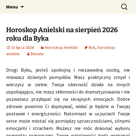
Profesjonalne przepowiednie astrologiczne
Przejdź
Szukaj:
CzaroMarowy horoskop
Menu
do
dzienny, miesięczny i
treści
tygodniowy
Horoskop Anielski na sierpień 2026
roku dla Byka
31 lipca 2026
Horoskop Anielski
Byk
,
horoskop
anielski
Renata
Drogi Byku, jesteś spokojną i niezawodną osobą, nie
miewasz dziwnych pomysłów. Masz praktyczny zmysł i
wierzysz w siebie. Twoja obecność działa na innych
uspokajająco, nie masz skłonności do dramatyzowania i nie
pozwalasz przyłapać się na skrajnych emocjach. Dobre
zdrowie powinno Ci dopisywać, widać je będzie w Twojej
postawie i energiczności. Natomiast w uczuciach Twoje
serce może miotać się pomiędzy sprzecznościami, silnymi
emocjami i strachem. Możesz nie móc dokonać wyboru
pomiędzy romansami. Twoje wątpliwości będą wymagać