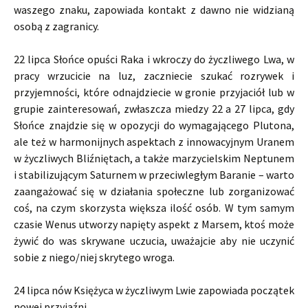
waszego znaku, zapowiada kontakt z dawno nie widzianą
osobą z zagranicy.
22 lipca Słońce opuści Raka i wkroczy do życzliwego Lwa, w
pracy wrzucicie na luz, zaczniecie szukać rozrywek i
przyjemności, które odnajdziecie w gronie przyjaciół lub w
grupie zainteresowań, zwłaszcza miedzy 22 a 27 lipca, gdy
Słońce znajdzie się w opozycji do wymagającego Plutona,
ale też w harmonijnych aspektach z innowacyjnym Uranem
w życzliwych Bliźniętach, a także marzycielskim Neptunem
i stabilizującym Saturnem w przeciwległym Baranie – warto
zaangażować się w działania społeczne lub zorganizować
coś, na czym skorzysta większa ilość osób. W tym samym
czasie Wenus utworzy napięty aspekt z Marsem, ktoś może
żywić do was skrywane uczucia, uważajcie aby nie uczynić
sobie z niego/niej skrytego wroga.
24 lipca nów Księżyca w życzliwym Lwie zapowiada początek
nowej przyjaźni.