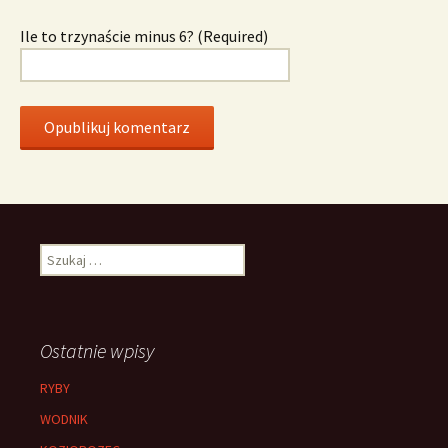
Ile to trzynaście minus 6? (Required)
Szukaj:
Ostatnie wpisy
RYBY
WODNIK