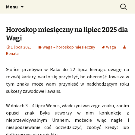
Profesjonalne przepowiednie astrologiczne
Przejdź
Szukaj:
CzaroMarowy horoskop
Menu
do
dzienny, miesięczny i
treści
tygodniowy
Horoskop miesięczny na lipiec 2025 dla
Wagi
1 lipca 2025
Waga – horoskop miesieczny
Waga
Renata
Słońce przebywa w Raku do 22 lipca kierując uwagę na
rozwój kariery, warto się przyłożyć, bo obecność Jowisza w
tym znaku może wam przynieść w nadchodzącym roku
sukcesy zawodowe i awans.
W dniach 3 – 4 lipca Wenus, władczyni waszego znaku, zanim
opuści znak Byka utworzy w nim koniunkcje z
nieprzewidywalnym Uranem, możecie więc nagle i
niespodziewanie coś odziedziczyć, zdobyć kredyt lub
dofinansowanie projektu.