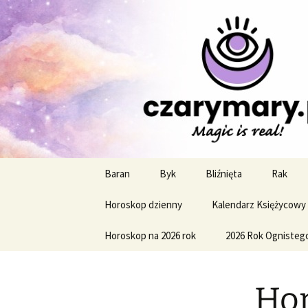
Profesjonalne przepowiednie a
CzaroMaro
miesięczn
Przejdź
Baran
Byk
Bliźnięta
Rak
do
treści
Horoskop dzienny
Kalendarz Księżycowy
Horoskop na 2026 rok
2026 Rok Ognisteg
Hor