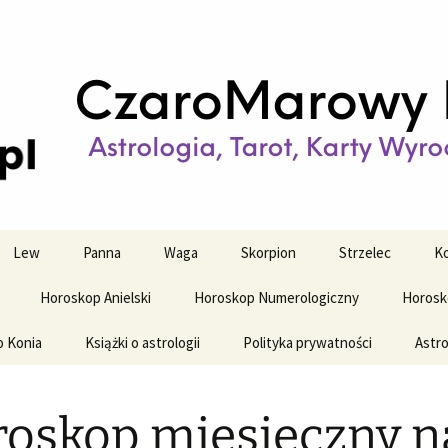
strologiczne
wy horoskop dz
y i tygodniowy
Lew
Panna
Waga
Skorpion
Strzelec
Ko
Horoskop Anielski
Horoskop Numerologiczny
Horosk
o Konia
Książki o astrologii
Polityka prywatności
Astro
oskop miesięczny n