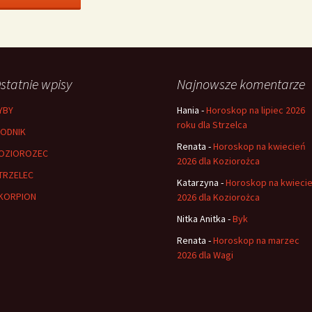
statnie wpisy
Najnowsze komentarze
YBY
Hania
-
Horoskop na lipiec 2026
roku dla Strzelca
ODNIK
Renata
-
Horoskop na kwiecień
OZIOROZEC
2026 dla Koziorożca
TRZELEC
Katarzyna
-
Horoskop na kwieci
KORPION
2026 dla Koziorożca
Nitka Anitka
-
Byk
Renata
-
Horoskop na marzec
2026 dla Wagi