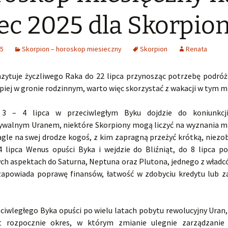
iec 2025 dla Skorpio
25
Skorpion – horoskop miesieczny
Skorpion
Renata
nzytuje życzliwego Raka do 22 lipca przynosząc potrzebę podró
piej w gronie rodzinnym, warto więc skorzystać z wakacji w tym mi
3 – 4 lipca w przeciwległym Byku dojdzie do koniunkc
ywalnym Uranem, niektóre Skorpiony mogą liczyć na wyznania mi
agle na swej drodze kogoś, z kim zapragną przeżyć krótką, niezo
4 lipca Wenus opuści Byka i wejdzie do Bliźniąt, do 8 lipca p
ch aspektach do Saturna, Neptuna oraz Plutona, jednego z wład
zapowiada poprawę finansów, łatwość w zdobyciu kredytu lub
eciwległego Byka opuści po wielu latach pobytu rewolucyjny Uran
ąt rozpocznie okres, w którym zmianie ulegnie zarządzanie