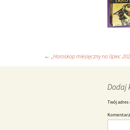
Nawigacja
←
„Horoskop miesięczny na lipiec 20
wpisu
Dodaj 
Twój adres 
Komentar