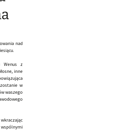
na
żowania nad
esiącu.
ji Wenus z
łosne, inne
bowiązująca
ozostanie w
ców waszego
 zawodowego
, wkraczając
 wspólnymi