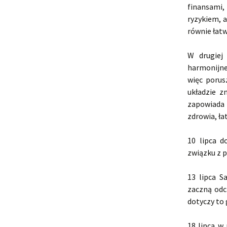
finansami,
ryzykiem, 
równie łatw
W drugiej
harmonijne
więc porus
układzie z
zapowiada 
zdrowia, ła
10 lipca d
związku z 
13 lipca S
zaczną odc
dotyczy to
18 lipca w