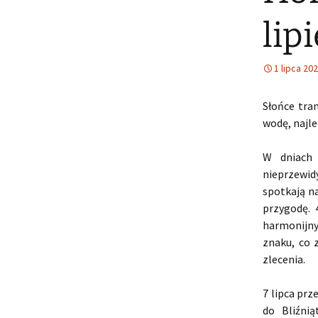
lip
1 lipca 20
Słońce tra
wodę, najle
W dniach 
nieprzewid
spotkają n
przygodę. 
harmonijny
znaku, co 
zlecenia.
7 lipca prz
do Bliźni