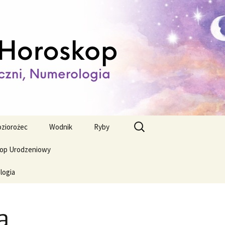
ienny,
Szukaj:
ziorożec
Wodnik
Ryby
op Urodzeniowy
logia
a