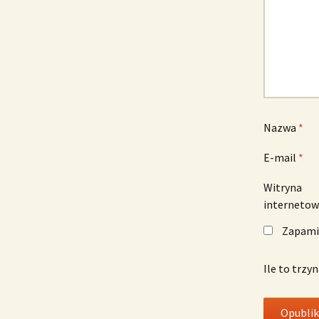
Nazwa
*
E-mail
*
Witryna
interneto
Zapamię
Ile to trzy