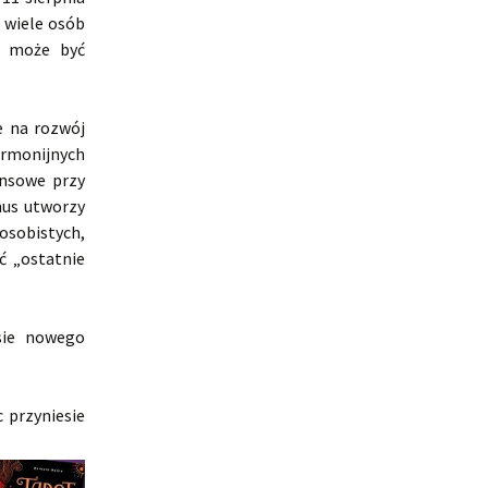
 wiele osób
o może być
e na rozwój
harmonijnych
ansowe przy
nus utworzy
osobistych,
ć „ostatnie
sie nowego
c przyniesie