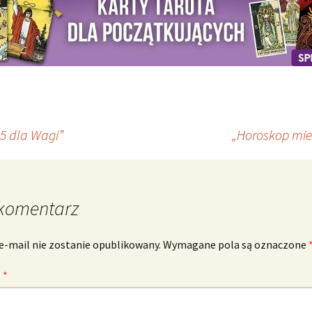
25 dla Wagi”
„Horoskop mies
komentarz
e-mail nie zostanie opublikowany.
Wymagane pola są oznaczone
z
*