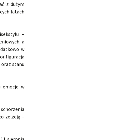
wać z dużym
cych latach
sekstylu –
eniowych, a
dodatkowo w
onfiguracja
 oraz stanu
zi emocje w
 schorzenia
o zelżeją –
11 sierpnia