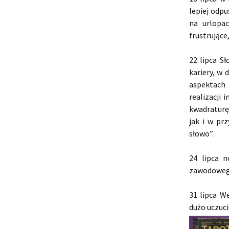
lepiej odp
na urlopa
frustrujące
22 lipca S
kariery, w 
aspektach 
realizacji
kwadraturę
jak i w pr
słowo”.
24 lipca 
zawodowego
31 lipca We
dużo uczuc