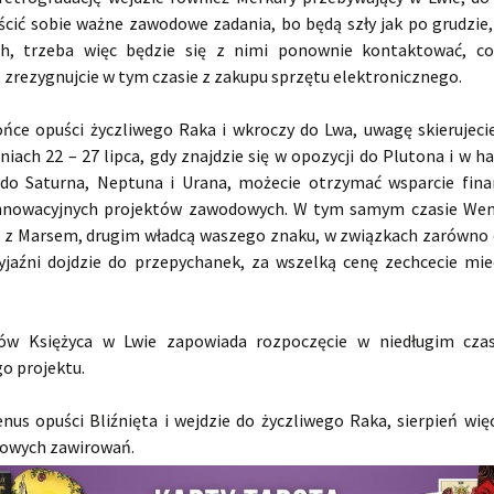
uścić sobie ważne zawodowe zadania, bo będą szły jak po grudzie,
ch, trzeba więc będzie się z nimi ponownie kontaktować, c
, zrezygnujcie w tym czasie z zakupu sprzętu elektronicznego.
łońce opuści życzliwego Raka i wkroczy do Lwa, uwagę skierujeci
dniach 22 – 27 lipca, gdy znajdzie się w opozycji do Plutona i w 
do Saturna, Neptuna i Urana, możecie otrzymać wsparcie fin
 innowacyjnych projektów zawodowych. W tym samym czasie We
 z Marsem, drugim władcą waszego znaku, w związkach zarówno 
zyjaźni dojdzie do przepychanek, za wszelką cenę zechcecie mie
nów Księżyca w Lwie zapowiada rozpoczęcie w niedługim cza
 projektu.
nus opuści Bliźnięta i wejdzie do życzliwego Raka, sierpień wię
iowych zawirowań.