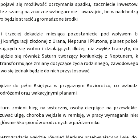
 pojawi się możliwość otrzymania spadku, zaczniecie inwesto
ale z szansą na znaczne wzbogacenie – uważajcie, bo w nadchodzą
o będzie stracić zgromadzone środki.
 i trzeciej dekadzie miesiąca pozostaniecie pod wpływem bi
j konfiguracji złożonej z Urana, Neptuna i Plutona, planet pokol
zających się wolno i działających dłużej, niż zwykłe tranzyty, 
najdzie się również Saturn tworzący koniunkcję z Neptunem, k
transformujące zmiany dotyczące życia rodzinnego, zawodowego
two się jednak będzie do nich przystosować.
ojdzie do pełni Księżyca w przyjaznym Koziorożcu, co wzbud
podróżami oraz wakacyjnymi planami.
aturn zmieni bieg na wsteczny, osoby cierpiące na przewlekłe
zuwać ulgę, choroba wejdzie w remisję, w pracy wymagania niec
 głównie Skorpionów urodzonych w październiku.
 retrogradację wejdzie również Merkury przebywający w Lwie, do 