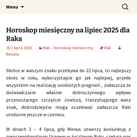
Profesjonalne przepowiednie astrologiczne
Przejdź
Szukaj:
CzaroMarowy horoskop
Menu
do
dzienny, miesięczny i
treści
tygodniowy
Horoskop miesięczny na lipiec 2025 dla
Raka
1 lipca 2025
Rak – horoskop miesieczny
Rak
Renata
Słońce w waszym znaku przebywa do 22 lipca, to najlepszy
okres w roku, wykorzystajcie go jak najlepiej, przede
wszystkim na realizację osobistych pragnień , zwłaszcza że
doświadczacie właśnie dobroczynnego wpływu
przynoszącego szczęście Jowisza, tranzytującego wasz
znak, dobrodziejstw mogą oczekiwać zwłaszcza Raki
urodzone jeszcze w czerwcu.
W dniach 3 – 4 lipca, gdy Wenus utworzy koniunkcję z
nieprzewidywalnym Uranem w życzliwym Byku, czekają was