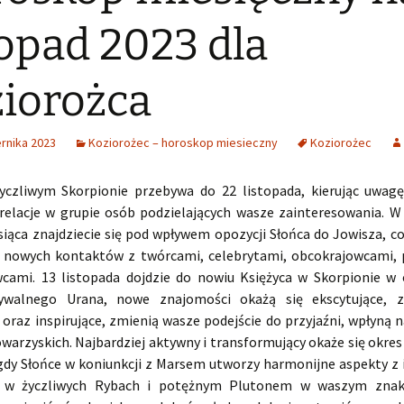
topad 2023 dla
iorożca
rnika 2023
Koziorożec – horoskop miesieczny
Koziorożec
yczliwym Skorpionie przebywa do 22 listopada, kierując uwag
i relacje w grupie osób podzielających wasze zainteresowania. W
siąca znajdziecie się pod wpływem opozycji Słońca do Jowisza, c
 nowych kontaktów z twórcami, celebrytami, obcokrajowcami,
cami. 13 listopada dojdzie do nowiu Księżyca w Skorpionie w 
dywalnego Urana, nowe znajomości okażą się ekscytujące, za
 oraz inspirujące, zmienią wasze podejście do przyjaźni, wpłyną 
warzyskich. Najbardziej aktywny i transformujący okaże się okres
 gdy Słońce w koniunkcji z Marsem utworzy harmonijne aspekty z 
w życzliwych Rybach i potężnym Plutonem w waszym znak