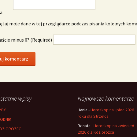
wa
taj moje dane w tej przeglądarce podczas pisania kolejnych kom
naście minus 6? (Required)
statnie wpisy
Najnowsze komentarze
YBY
Hania
-
Horoskop na lipiec 2026
roku dla Strzelca
ODNIK
Renata
-
Horoskop na kwiecień
OZIOROZEC
2026 dla Koziorożca