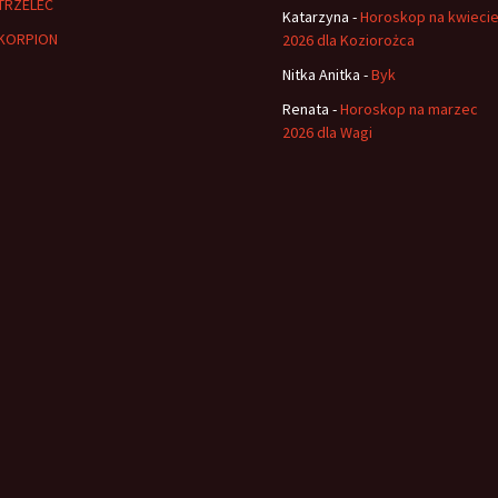
TRZELEC
Katarzyna
-
Horoskop na kwieci
KORPION
2026 dla Koziorożca
Nitka Anitka
-
Byk
Renata
-
Horoskop na marzec
2026 dla Wagi