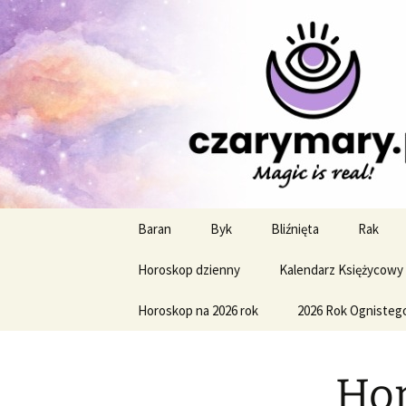
Profesjonalne przepowiednie a
CzaroMaro
miesięczn
Przejdź
Baran
Byk
Bliźnięta
Rak
do
treści
Horoskop dzienny
Kalendarz Księżycowy
Horoskop na 2026 rok
2026 Rok Ognisteg
Hor