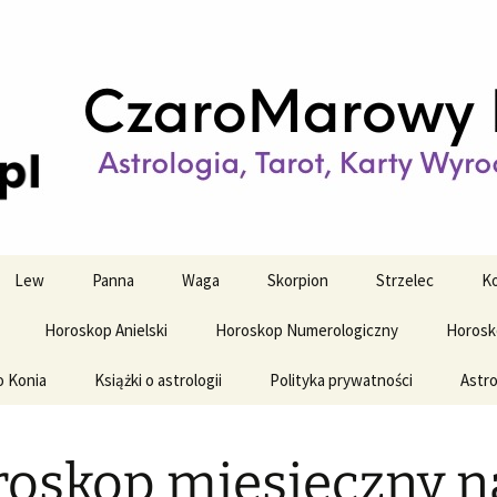
strologiczne
wy horoskop dz
y i tygodniowy
Lew
Panna
Waga
Skorpion
Strzelec
Ko
Horoskop Anielski
Horoskop Numerologiczny
Horosk
o Konia
Książki o astrologii
Polityka prywatności
Astro
oskop miesięczny n