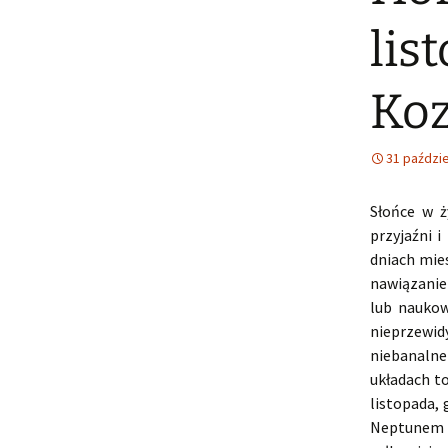
lis
Koz
31 paździe
Słońce w ż
przyjaźni 
dniach mie
nawiązanie
lub naukow
nieprzewi
niebanalne
układach to
listopada,
Neptunem 