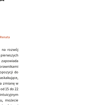
Renata
ę na rozwój
 pierwszych
o zapowiada
 prawnikami
opozycji do
skakujące,
na zmianę w
 od 15 do 22
intuicyjnym
u, możecie