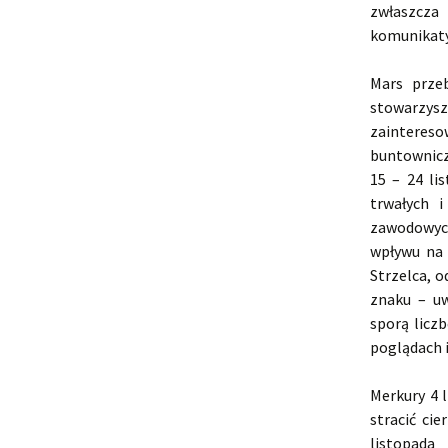
zwłaszcza
komunikat
Mars prze
stowarzys
zaintereso
buntownicz
15 – 24 l
trwałych 
zawodowyc
wpływu na 
Strzelca, 
znaku – uw
sporą licz
poglądach i
Merkury 4 
stracić ci
listopad