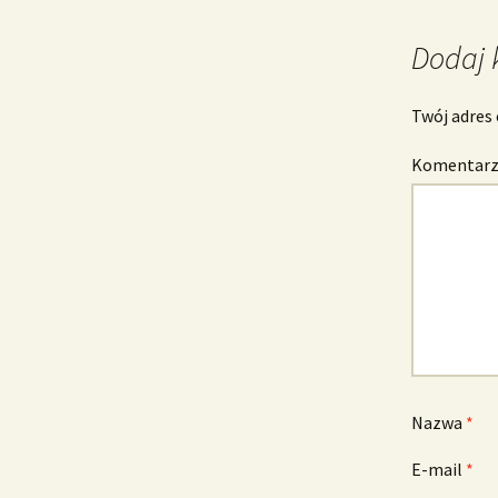
wpisu
Dodaj 
Twój adres 
Komentar
Nazwa
*
E-mail
*