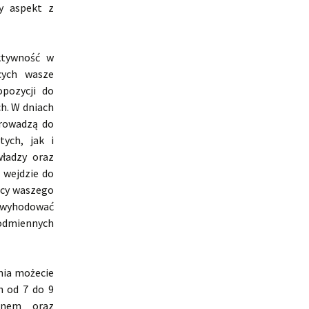
y aspekt z
ktywność w
cych wasze
opozycji do
h. W dniach
rowadzą do
ych, jak i
ładzy oraz
 wejdzie do
dcy waszego
e wyhodować
 odmiennych
nia możecie
h od 7 do 9
unem oraz