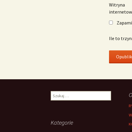
Witryna
interneto
Zapamię
Ile to trzy
Szukaj:
O
R
W
Kategorie
K