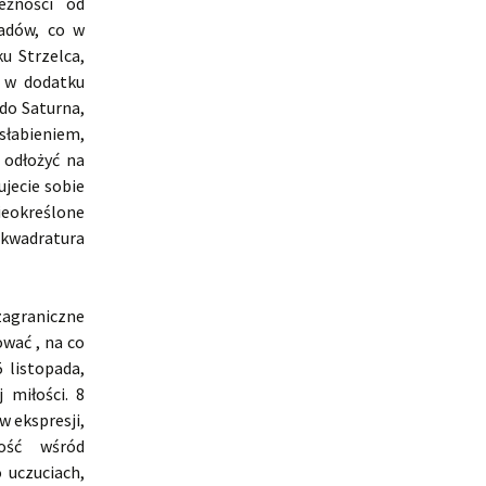
eżności od
ładów, co w
u Strzelca,
, w dodatku
 do Saturna,
słabieniem,
 odłożyć na
ujecie sobie
ieokreślone
kwadratura
zagraniczne
ować , na co
 listopada,
 miłości. 8
w ekspresji,
ość wśród
 uczuciach,