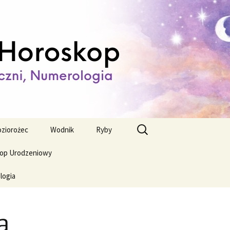
ienny,
Szukaj:
ziorożec
Wodnik
Ryby
op Urodzeniowy
logia
a