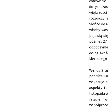
całkowici
dotychczas
większości
rozpoczyna
Słońce od r
władcy was
pojawią si
później. 27
odpoczynku
dolegliwo
Merkurego 
Wenus 3 li
podróże lub
wskazuje t
aspekty te
listopada W
relacje 
współpraco