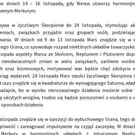
 w dniach 14 – 16 listopada, gdy Wenus utworzy harmonijn
ywnym Merkurym.
bywa w życzliwym Skorpionie do 24 listopada, stymulując a
zeniach, związkach przyjaźni oraz grupach osób, podzielają
wania. W dniach od 9 do 13 listopada Mars znajdzie się w 
ego Urana, co spowoduje rozpad niektórych układów towarzyskic
istopada aspekty Marsa ze Słońcem, Neptunem i Plutonem dop
i nieodwracalnych zmian w wielu związkach, zarówno osobist
h oraz biznesowych, motywować was będzie chęć zdobycia w
ciąg wydarzeń. 24 listopada Mars opuści życzliwego Skorpiona i
od razu znajdzie się w kwadraturze do wymagającego Saturna, wła
ażajcie, bo w wyniku nierozważnego działania możecie sobi
bę ukrytych wrogów, trudno się będzie porozumieć z osobami o
 sposobach działania.
listopada znajdzie się w opozycji do wybuchowego Urana, tego d
erpliwość i zareagować impulsywnie na czyjąś zaczepkę. W dniac
a Merkury w harmonijnych układach z intuicyjnym Nept