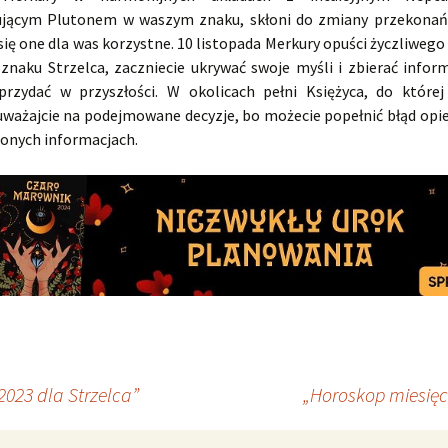
jącym Plutonem w waszym znaku, skłoni do zmiany przekonań
 się one dla was korzystne. 10 listopada Merkury opuści życzliwego
 znaku Strzelca, zaczniecie ukrywać swoje myśli i zbierać inform
rzydać w przyszłości. W okolicach pełni Księżyca, do której
uważajcie na podejmowane decyzje, bo możecie popełnić błąd opie
onych informacjach.
2023 dla Strzelca”
„Horoskop miesięc