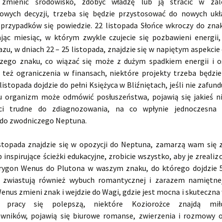
e zmienić środowisko, zdobyć władzę lub ją stracić w zal
owych decyzji, trzeba się będzie przystosować do nowych uk
 przypadków się powiedzie. 22 listopada Słońce wkroczy do znak
jąc miesiąc, w którym zwykle czujecie się pozbawieni energii
azu, w dniach 22 – 25 listopada, znajdzie się w napiętym aspekcie
zego znaku, co wiązać się może z dużym spadkiem energii i o
ę też ograniczenia w finansach, niektóre projekty trzeba będzie
 listopada dojdzie do pełni Księżyca w Bliźniętach, jeśli nie zafund
 organizm może odmówić posłuszeństwa, pojawią się jakieś n
ści trudne do zdiagnozowania, na co wpłynie jednoczesna 
do zwodniczego Neptuna.
stopada znajdzie się w opozycji do Neptuna, zamarzą wam się 
 inspirujące ścieżki edukacyjne, zrobicie wszystko, aby je zrealiz
rygon Wenus do Plutona w waszym znaku, do którego dojdzie 5
 zwiastują również wybuch romantycznej i zarazem namiętnej
enus zmieni znak i wejdzie do Wagi, gdzie jest mocna i skuteczna 
w pracy się polepszą, niektóre Koziorożce znajdą mił
wników, pojawią się biurowe romanse, zwierzenia i rozmowy o