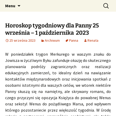
Profesjonalne przepowiednie astrologiczne
Przejdź
Szukaj:
CzaroMarowy horoskop
Menu
do
dzienny, miesięczny i
treści
tygodniowy
Horoskop tygodniowy dla Panny 25
września – 1 października 2023
25 września 2023
Archiwum
Panna
Renata
W poniedziałek trygon Merkurego w waszym znaku do
Jowisza w życzliwym Byku zafunduje okazję do skutecznego
planowania podróży zagranicznych oraz realizacji
edukacyjnych zamierzeń, to idealny dzień na nawiązanie
kontaktów międzynarodowych oraz inicjowania spotkań z
osobami istotnymi dla waszych celów, we wtorek niektóre
Panny skuszą się na namiętny, ale skrywany romans, do
czego przyczyni się opozycja Księżyca do powabnej Wenus
oraz sekstyl Wenus do pożądliwego Marsa, pod wpływem
którego pozostaniecie przez większość tygodnia. W środę