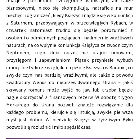
relacje z partnerami, szczególnie osobistymi, ale także
biznesowymi, nieco się skomplikują, natraficie na mur
niechęci i ograniczeń, kiedy Księżyc znajdzie się w koniunkcji
z Saturnem, przebywającym w przeciwległych Rybach, w
czwartek natomiast trudno się będzie porozumieć z
osobami o odmiennych poglądach i nadmiernie wrażliwych
naturach, na co wpłynie koniunkcja Księżyca ze zwodniczym
Neptunem, tego dnia raczej nie ufajcie umowom,
przysięgom i zapewnieniom. Piątek przyniesie wybuch
emocji nie tylko ze względu na pełnię Księżyca w Baranie, co
zwykle czyni nas bardziej wrażliwymi, ale także z powodu
kwadratury Wenus do nieprzewidywalnego Urana – jakiś
skrywany romans może wyjść na jaw lub trzeba będzie
nagle skorzystać z finansowych rezerw. W sobotę trygon
Merkurego do Urana pozwoli znaleźć rozwiązanie dla
każdego problemu, kierujcie się intuicją, zwykle pierwsza
myśl jest dobra. W niedzielę Księżyc w życzliwym Byku
pozwoli się rozluźnić i miło spędzić czas.