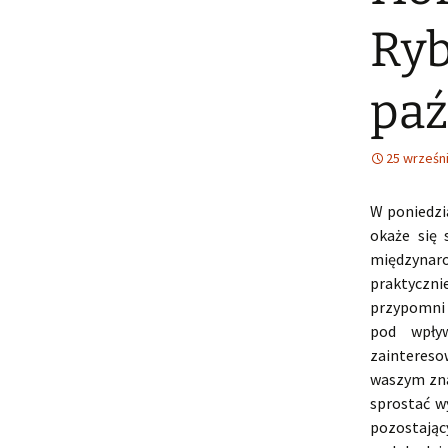
Ryb
paź
25 wrześn
W poniedzi
okaże się 
międzynaro
praktyczn
przypomni 
pod wpływ
zaintereso
waszym zna
sprostać w
pozostając