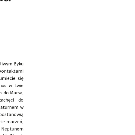
zliwym Byku
 kontaktami
umiecie się
nus w Lwie
s do Marsa,
zachęci do
 Saturnem w
 postanowią
cie marzeń,
 z Neptunem