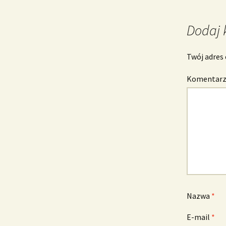
wpisu
Dodaj 
Twój adres 
Komentar
Nazwa
*
E-mail
*