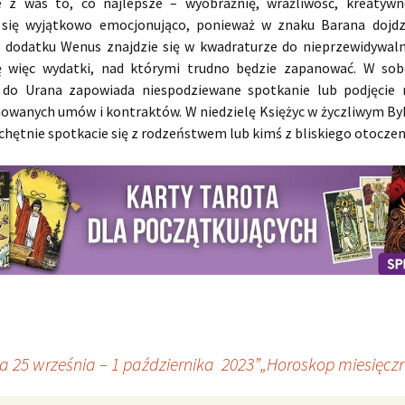
 z was to, co najlepsze – wyobraźnię, wrażliwość, kreatywn
się wyjątkowo emocjonująco, ponieważ w znaku Barana dojdz
w dodatku Wenus znajdzie się w kwadraturze do nieprzewidywal
ę więc wydatki, nad którymi trudno będzie zapanować. W so
 do Urana zapowiada niespodziewane spotkanie lub podjęcie
owanych umów i kontraktów. W niedzielę Księżyc w życzliwym Byk
chętnie spotkacie się z rodzeństwem lub kimś z bliskiego otoczen
 25 września – 1 października 2023”
„Horoskop miesięczn