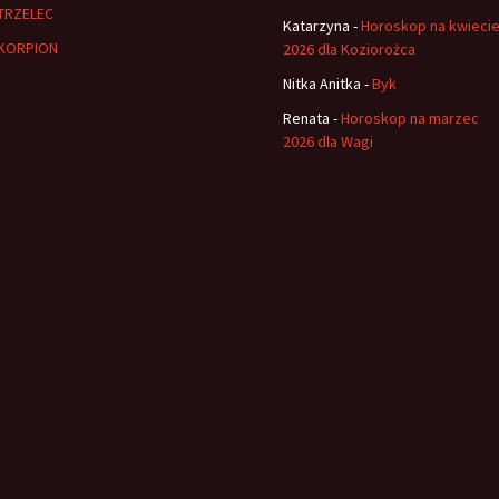
TRZELEC
Katarzyna
-
Horoskop na kwieci
KORPION
2026 dla Koziorożca
Nitka Anitka
-
Byk
Renata
-
Horoskop na marzec
2026 dla Wagi