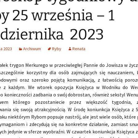
y 25 września – 1
dziernika 2023
ia 2023
Archiwum
Ryby
Renata
ałek trygon Merkurego w przeciwległej Pannie do Jowisza w życ
szczególnie korzystny dla osób zajmujących się nauczaniem,
dowymi oraz szeroko pojętą komunikacją, z łatwością poroz
ie z każdym. We wtorek opozycja Księżyca w Wodniku do We
o konieczności zadbania o swój dobrostan, również sekstyl Wenu
em którego pozostaniecie przez większość tygodnia, 
wania się swoją atrakcyjnością. W środę koniunkcja Księżyca z
ku niektórym Rybom popsuje nastrój, ale jest wiele osób, które
ymaganiom i zdecydują się na konkretne działanie, zamiast snu
ych jedynie w sferze wyobraźni. W czwartek koniunkcja Księżyca