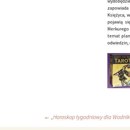
wydobędzie
zapowiada 
Księżyca, 
pojawią si
Merkurego
temat plan
odwiedzin, 
Nawigacja
←
„Horoskop tygodniowy dla Wodnika