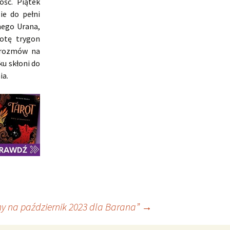
ość. Piątek
ie do pełni
nego Urana,
botę trygon
 rozmów na
u skłoni do
ia.
y na październik 2023 dla Barana”
→