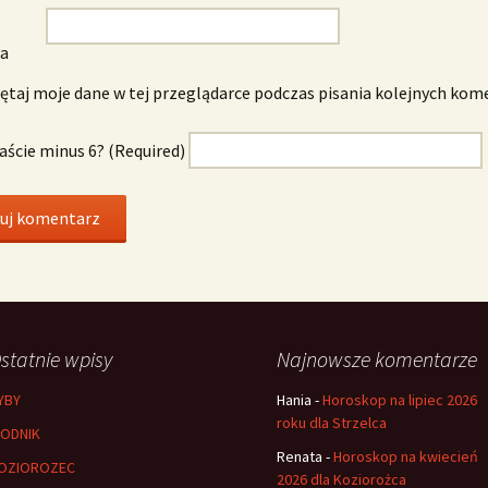
wa
taj moje dane w tej przeglądarce podczas pisania kolejnych kom
naście minus 6? (Required)
statnie wpisy
Najnowsze komentarze
YBY
Hania
-
Horoskop na lipiec 2026
roku dla Strzelca
ODNIK
Renata
-
Horoskop na kwiecień
OZIOROZEC
2026 dla Koziorożca