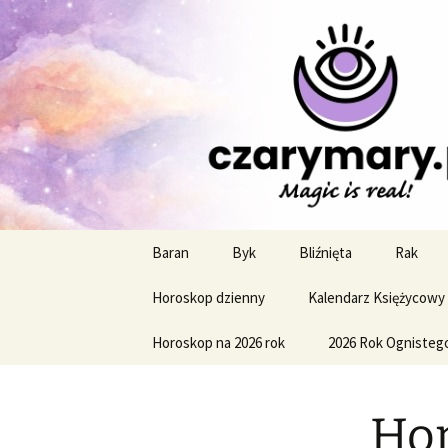
Profesjonalne przepowiednie a
CzaroMaro
miesięczn
Przejdź
Baran
Byk
Bliźnięta
Rak
do
treści
Horoskop dzienny
Kalendarz Księżycowy
Horoskop na 2026 rok
2026 Rok Ognisteg
Hor