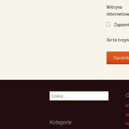
Witryna
interneto
Zapamię
Ile to trzy
Szukaj:
O
R
W
Kategorie
K