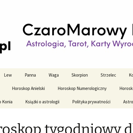
strologiczne
wy horoskop dz
y i tygodniowy
Lew
Panna
Waga
Skorpion
Strzelec
Ko
Horoskop Anielski
Horoskop Numerologiczny
Horosk
o Konia
Książki o astrologii
Polityka prywatności
Astro
oskop tygodniowy d