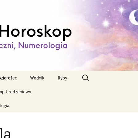
ienny,
Szukaj:
ziorożec
Wodnik
Ryby
op Urodzeniowy
logia
la