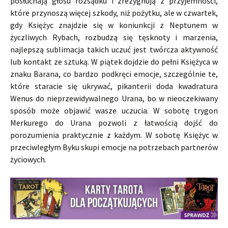
posłuchają głosu rozsądku i zrezygnują z przyjemności,
które przynoszą więcej szkody, niż pożytku, ale w czwartek,
gdy Księżyc znajdzie się w koniunkcji z Neptunem w
życzliwych Rybach, rozbudzą się tęsknoty i marzenia,
najlepszą sublimacja takich uczuć jest twórcza aktywność
lub kontakt ze sztuką. W piątek dojdzie do pełni Księżyca w
znaku Barana, co bardzo podkręci emocje, szczególnie te,
które staracie się ukrywać, pikanterii doda kwadratura
Wenus do nieprzewidywalnego Urana, bo w nieoczekiwany
sposób może objawić wasze uczucia. W sobotę trygon
Merkurego do Urana pozwoli z łatwością dojść do
porozumienia praktycznie z każdym. W sobotę Księżyc w
przeciwległym Byku skupi emocje na potrzebach partnerów
życiowych.