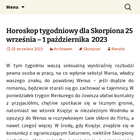
Profesjonalne przepowiednie astrologiczne
Przejdź
Szukaj:
CzaroMarowy horoskop
Menu
do
dzienny, miesięczny i
treści
tygodniowy
Horoskop tygodniowy dla Skorpiona 25
września – 1 października 2023
25 września 2023
Archiwum
Skorpion
Renata
W tym tygodniu waszą seksualną wyobraźnię rozbudzi
pewna osoba w pracy, na co wpłynie sekstyl Marsa, władcy
waszego znaku, do powabnej Wenus – jeśli dojdzie do
romansu, będziecie starali się go zachować w tajemnicy. W
poniedziałek trygon Merkurego do Jowisza ułatwi kontakty
z przyjaciółmi, chętnie spotkacie się w licznym gronie,
natomiast we wtorek Księżyc w niezależnym Wodniku w
opozycji do Wenus w rozrywkowym Lwie skłoni do flirtu, a
nawet czegoś więcej. W środę, gdy Księżyc znajdzie się w
koniunkcji z ograniczającym Saturnem, niektóre Skorpiony