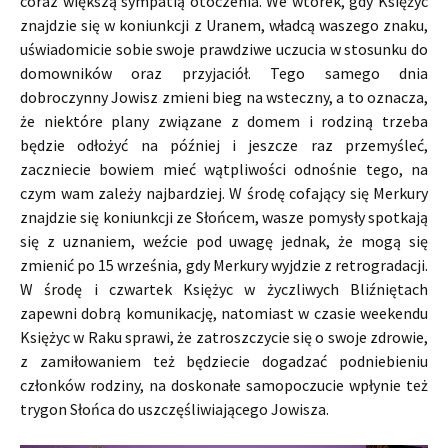
coraz większą sympatią otoczenia. We wtorek, gdy Księżyc
znajdzie się w koniunkcji z Uranem, władcą waszego znaku,
uświadomicie sobie swoje prawdziwe uczucia w stosunku do
domowników oraz przyjaciół. Tego samego dnia
dobroczynny Jowisz zmieni bieg na wsteczny, a to oznacza,
że niektóre plany związane z domem i rodziną trzeba
będzie odłożyć na później i jeszcze raz przemyśleć,
zaczniecie bowiem mieć wątpliwości odnośnie tego, na
czym wam zależy najbardziej. W środę cofający się Merkury
znajdzie się koniunkcji ze Słońcem, wasze pomysły spotkają
się z uznaniem, weźcie pod uwagę jednak, że mogą się
zmienić po 15 września, gdy Merkury wyjdzie z retrogradacji.
W środę i czwartek Księżyc w życzliwych Bliźniętach
zapewni dobrą komunikację, natomiast w czasie weekendu
Księżyc w Raku sprawi, że zatroszczycie się o swoje zdrowie,
z zamiłowaniem też będziecie dogadzać podniebieniu
członków rodziny, na doskonałe samopoczucie wpłynie też
trygon Słońca do uszczęśliwiającego Jowisza.