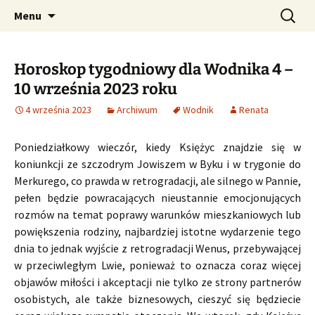
Profesjonalne przepowiednie astrologiczne
Przejdź
Szukaj:
CzaroMarowy horoskop
Menu
do
dzienny, miesięczny i
treści
tygodniowy
Horoskop tygodniowy dla Wodnika 4 –
10 września 2023 roku
4 września 2023
Archiwum
Wodnik
Renata
Poniedziałkowy wieczór, kiedy Księżyc znajdzie się w
koniunkcji ze szczodrym Jowiszem w Byku i w trygonie do
Merkurego, co prawda w retrogradacji, ale silnego w Pannie,
pełen będzie powracających nieustannie emocjonujących
rozmów na temat poprawy warunków mieszkaniowych lub
powiększenia rodziny, najbardziej istotne wydarzenie tego
dnia to jednak wyjście z retrogradacji Wenus, przebywającej
w przeciwległym Lwie, ponieważ to oznacza coraz więcej
objawów miłości i akceptacji nie tylko ze strony partnerów
osobistych, ale także biznesowych, cieszyć się będziecie