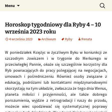
Profesjonalne przepowiednie astrologiczne
Przejdź
Szukaj:
CzaroMarowy horoskop
Menu
do
dzienny, miesięczny i
treści
tygodniowy
Horoskop tygodniowy dla Ryby 4 – 10
września 2023 roku
4 września 2023
Archiwum
Ryby
Renata
W poniedziałek Księżyc w życzliwym Byku w koniunkcji ze
szczodrym Jowiszem i w trygonie do Merkurego w
przeciwległej Pannie, okaże się szczególnie korzystny dla
Ryb powracających do pracy polegającej na negocjacjach,
umowach i pośredniczeniu. Również osoby związane z
edukacją, podróżami lub kontaktami międzynarodowymi
skorzystają na tym układzie, zwłaszcza że tego dnia Wenus,
planeta miłości i przyjemności, ale także dobrego
porozumienia, wyjdzie z retrogradacji i ruszy do przodu,
możecie wiec spodziewać się systematycznej poprawy