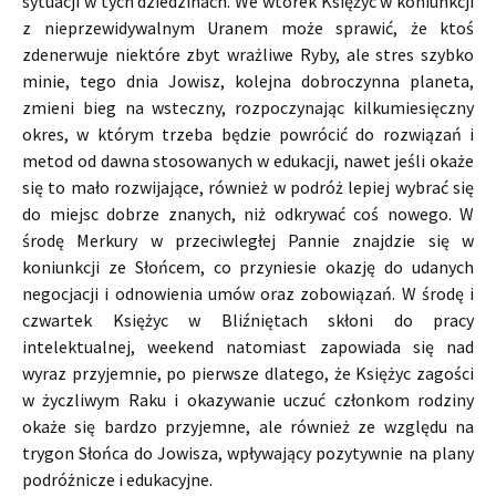
sytuacji w tych dziedzinach. We wtorek Księżyc w koniunkcji
z nieprzewidywalnym Uranem może sprawić, że ktoś
zdenerwuje niektóre zbyt wrażliwe Ryby, ale stres szybko
minie, tego dnia Jowisz, kolejna dobroczynna planeta,
zmieni bieg na wsteczny, rozpoczynając kilkumiesięczny
okres, w którym trzeba będzie powrócić do rozwiązań i
metod od dawna stosowanych w edukacji, nawet jeśli okaże
się to mało rozwijające, również w podróż lepiej wybrać się
do miejsc dobrze znanych, niż odkrywać coś nowego. W
środę Merkury w przeciwległej Pannie znajdzie się w
koniunkcji ze Słońcem, co przyniesie okazję do udanych
negocjacji i odnowienia umów oraz zobowiązań. W środę i
czwartek Księżyc w Bliźniętach skłoni do pracy
intelektualnej, weekend natomiast zapowiada się nad
wyraz przyjemnie, po pierwsze dlatego, że Księżyc zagości
w życzliwym Raku i okazywanie uczuć członkom rodziny
okaże się bardzo przyjemne, ale również ze względu na
trygon Słońca do Jowisza, wpływający pozytywnie na plany
podróżnicze i edukacyjne.