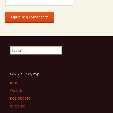
Szukaj:
Ostatnie wpisy
RYBY
WODNIK
KOZIOROZEC
STRZELEC