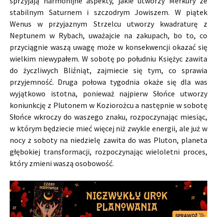
sprzyjają harmonijne aspekty, jakie utworzy Merkury ze
stabilnym Saturnem i szczodrym Jowiszem. W piątek
Wenus w przyjaznym Strzelcu utworzy kwadraturę z
Neptunem w Rybach, uważajcie na zakupach, bo to, co
przyciągnie waszą uwagę może w konsekwencji okazać się
wielkim niewypałem. W sobotę po południu Księżyc zawita
do życzliwych Bliźniąt, zajmiecie się tym, co sprawia
przyjemność. Druga połowa tygodnia okaże się dla was
wyjątkowo istotna, ponieważ najpierw Słońce utworzy
koniunkcję z Plutonem w Koziorożcu a następnie w sobotę
Słońce wkroczy do waszego znaku, rozpoczynając miesiąc,
w którym będziecie mieć więcej niż zwykle energii, ale już w
nocy z soboty na niedzielę zawita do was Pluton, planeta
głębokiej transformacji, rozpoczynając wieloletni proces,
który zmieni waszą osobowość.