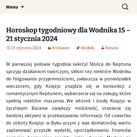
Profesjonalne przepowiednie astrologiczne
Przejdź
Szukaj:
CzaroMarowy horoskop
Menu
do
dzienny, miesięczny i
treści
tygodniowy
Horoskop tygodniowy dla Wodnika 15 –
21 stycznia 2024
15 stycznia 2024
Archiwum
Wodnik
Renata
W pierwszej połowie tygodnia sekstyl Słońca do Neptuna
sprzyja działaniom twórczym, skłoni tez niektóre Wodniku
do folgowania przyjemnościom, zwłaszcza w poniedziałek
wieczorem, gdy Księżyc znajdzie się w koniunkcji z
romantycznym Neptunem, wybierzecie się na zakupy, które
spełnią niektóre marzenia. We wtorek i środę Księżyc w
życzliwym Baranie zwiększy mobilność, staniecie się
bardziej aktywni w przekazywaniu informacji. Od czwartku
do soboty Księżyc w Byku uczyni z was domatorów, warto
zaplanować przyszłe wydatki, uporządkowaniu finansów