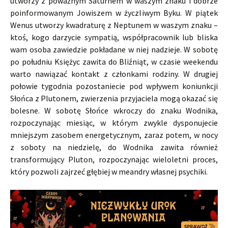
utworzy z poważnym Saturnem w waszym znaku i dobrze
poinformowanym Jowiszem w życzliwym Byku. W piątek
Wenus utworzy kwadraturę z Neptunem w waszym znaku –
ktoś, kogo darzycie sympatią, współpracownik lub bliska
wam osoba zawiedzie pokładane w niej nadzieje. W sobotę
po południu Księżyc zawita do Bliźniąt, w czasie weekendu
warto nawiązać kontakt z członkami rodziny. W drugiej
połowie tygodnia pozostaniecie pod wpływem koniunkcji
Słońca z Plutonem, zwierzenia przyjaciela mogą okazać się
bolesne. W sobotę Słońce wkroczy do znaku Wodnika,
rozpoczynając miesiąc, w którym zwykle dysponujecie
mniejszym zasobem energetycznym, zaraz potem, w nocy
z soboty na niedzielę, do Wodnika zawita również
transformujący Pluton, rozpoczynając wieloletni proces,
który pozwoli zajrzeć głębiej w meandry własnej psychiki.