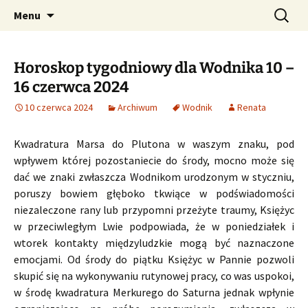
Profesjonalne przepowiednie astrologiczne
Przejdź
Szukaj:
CzaroMarowy horoskop
Menu
do
dzienny, miesięczny i
treści
tygodniowy
Horoskop tygodniowy dla Wodnika 10 –
16 czerwca 2024
10 czerwca 2024
Archiwum
Wodnik
Renata
Kwadratura Marsa do Plutona w waszym znaku, pod
wpływem której pozostaniecie do środy, mocno może się
dać we znaki zwłaszcza Wodnikom urodzonym w styczniu,
poruszy bowiem głęboko tkwiące w podświadomości
niezaleczone rany lub przypomni przeżyte traumy, Księżyc
w przeciwległym Lwie podpowiada, że w poniedziałek i
wtorek kontakty międzyludzkie mogą być naznaczone
emocjami. Od środy do piątku Księżyc w Pannie pozwoli
skupić się na wykonywaniu rutynowej pracy, co was uspokoi,
w środę kwadratura Merkurego do Saturna jednak wpłynie