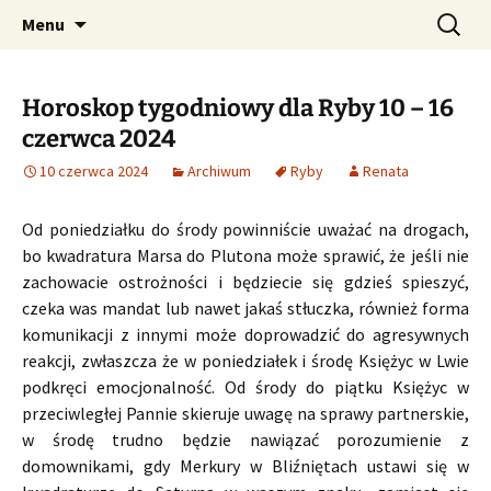
Profesjonalne przepowiednie astrologiczne
Przejdź
Szukaj:
CzaroMarowy horoskop
Menu
do
dzienny, miesięczny i
treści
tygodniowy
Horoskop tygodniowy dla Ryby 10 – 16
czerwca 2024
10 czerwca 2024
Archiwum
Ryby
Renata
Od poniedziałku do środy powinniście uważać na drogach,
bo kwadratura Marsa do Plutona może sprawić, że jeśli nie
zachowacie ostrożności i będziecie się gdzieś spieszyć,
czeka was mandat lub nawet jakaś stłuczka, również forma
komunikacji z innymi może doprowadzić do agresywnych
reakcji, zwłaszcza że w poniedziałek i środę Księżyc w Lwie
podkręci emocjonalność. Od środy do piątku Księżyc w
przeciwległej Pannie skieruje uwagę na sprawy partnerskie,
w środę trudno będzie nawiązać porozumienie z
domownikami, gdy Merkury w Bliźniętach ustawi się w