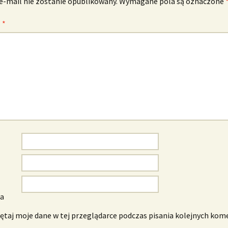
e-mail nie zostanie opublikowany.
Wymagane pola są oznaczone
z
*
wa
taj moje dane w tej przeglądarce podczas pisania kolejnych kom