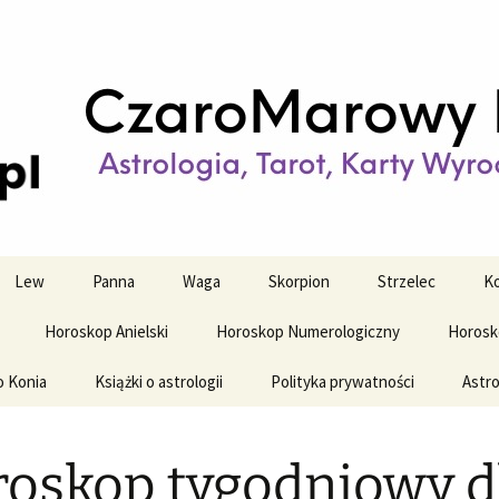
strologiczne
wy horoskop dz
y i tygodniowy
Lew
Panna
Waga
Skorpion
Strzelec
Ko
Horoskop Anielski
Horoskop Numerologiczny
Horosk
o Konia
Książki o astrologii
Polityka prywatności
Astro
oskop tygodniowy d