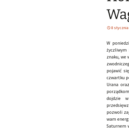
Wag
8 stycznia
W poniedzi
życzliwym 
znaku, we 
zwodniczeg
pojawić si
czwartku p
Urana ora
porządkom
dojdzie 
przedsięwz
pozwoli za
wam energii
Saturnem w