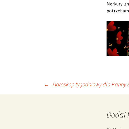
Merkury zm
potrzebami
Nawigacja
←
„Horoskop tygodniowy dla Panny 8 
wpisu
Dodaj 