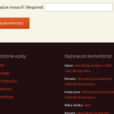
naście minus 6? (Required)
statnie wpisy
Najnowsze komentarze
YBY
Hania
-
Horoskop na lipiec 2026
roku dla Strzelca
ODNIK
Renata
-
Horoskop na kwiecień
OZIOROZEC
2026 dla Koziorożca
TRZELEC
Katarzyna
-
Horoskop na kwieci
KORPION
2026 dla Koziorożca
Nitka Anitka
-
Byk
Renata
-
Horoskop na marzec