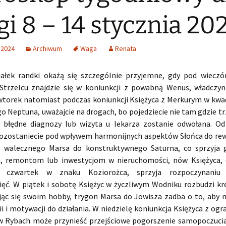
i 8 – 14 stycznia 20
 2024
Archiwum
Waga
Renata
ałek randki okażą się szczególnie przyjemne, gdy pod wieczó
Strzelcu znajdzie się w koniunkcji z powabną Wenus, władczy
wtorek natomiast podczas koniunkcji Księżyca z Merkurym w kwa
o Neptuna, uważajcie na drogach, bo pojedziecie nie tam gdzie t
ę błędne diagnozy lub wizyta u lekarza zostanie odwołana. O
ozostaniecie pod wpływem harmonijnych aspektów Słońca do re
z walecznego Marsa do konstruktywnego Saturna, co sprzyja 
, remontom lub inwestycjom w nieruchomości, nów Księżyca, 
w czwartek w znaku Koziorożca, sprzyja rozpoczynaniu
ięć. W piątek i sobotę Księżyc w życzliwym Wodniku rozbudzi kr
jąc się swoim hobby, trygon Marsa do Jowisza zadba o to, aby n
 i motywacji do działania. W niedzielę koniunkcja Księżyca z og
 Rybach może przynieść przejściowe pogorszenie samopoczucia