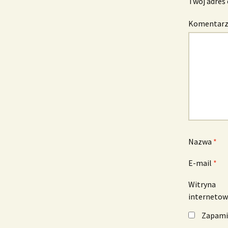
Twój adres 
Komentar
Nazwa
*
E-mail
*
Witryna
interneto
Zapamię