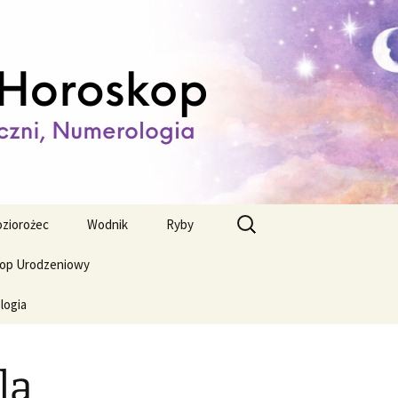
ienny,
Szukaj:
ziorożec
Wodnik
Ryby
op Urodzeniowy
logia
la