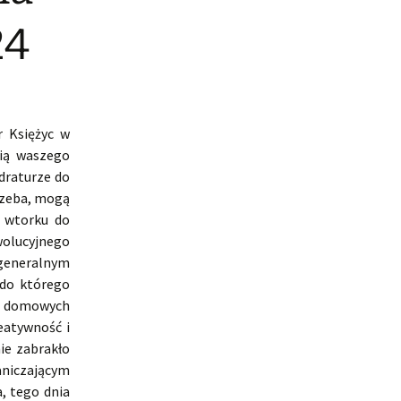
24
r Księżyc w
nią waszego
draturze do
rzeba, mogą
d wtorku do
wolucyjnego
generalnym
do którego
 domowych
eatywność i
ie zabrakło
raniczającym
, tego dnia