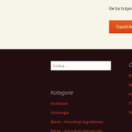
Ile to trzy
Szukaj:
O
R
W
Kategorie
K
S
Archiwum
S
Astrologia
Baran – horoskop tygodniowy
Baran – horoskop miesieczny