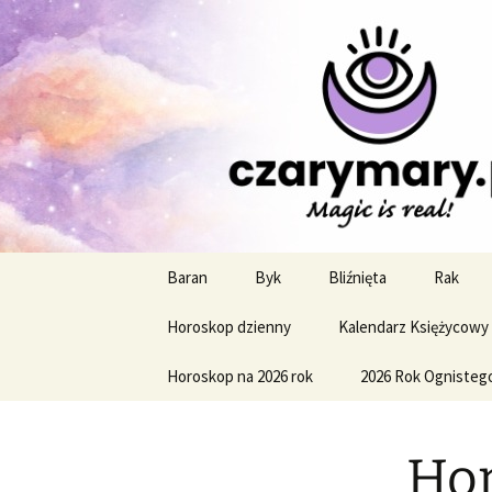
Profesjonalne przepowiednie a
CzaroMaro
miesięczn
Przejdź
Baran
Byk
Bliźnięta
Rak
do
treści
Horoskop dzienny
Kalendarz Księżycowy
Horoskop na 2026 rok
2026 Rok Ognisteg
Hor