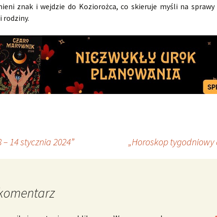
ieni znak i wejdzie do Koziorożca, co skieruje myśli na sprawy
 rodziny.
– 14 stycznia 2024”
„Horoskop tygodniowy d
komentarz