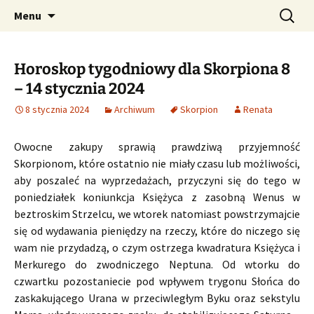
Profesjonalne przepowiednie astrologiczne
Przejdź
Szukaj:
CzaroMarowy horoskop
Menu
do
dzienny, miesięczny i
treści
tygodniowy
Horoskop tygodniowy dla Skorpiona 8
– 14 stycznia 2024
8 stycznia 2024
Archiwum
Skorpion
Renata
Owocne zakupy sprawią prawdziwą przyjemność
Skorpionom, które ostatnio nie miały czasu lub możliwości,
aby poszaleć na wyprzedażach, przyczyni się do tego w
poniedziałek koniunkcja Księżyca z zasobną Wenus w
beztroskim Strzelcu, we wtorek natomiast powstrzymajcie
się od wydawania pieniędzy na rzeczy, które do niczego się
wam nie przydadzą, o czym ostrzega kwadratura Księżyca i
Merkurego do zwodniczego Neptuna. Od wtorku do
czwartku pozostaniecie pod wpływem trygonu Słońca do
zaskakującego Urana w przeciwległym Byku oraz sekstylu