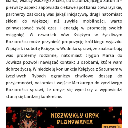
Marsa, władcy waszego znaku, do stabilizującego Saturna –
pierwszy aspekt zapowiada ciekawe spotkania towarzyskie,
partnerzy zaskoczą was jakąś inicjatywą, drugi natomiast
skłoni do większej niż zwykle mobilności, warto
zainwestować swój czas i energię w promocję swoich
osiągnięć. W czwartek nów Księżyca w życzliwym
Koziorożcu może przynieść propozycję krótkiego wyjazdu.
W piątek i sobotę Księżyc w Wodniku sprawi, że zaabsorbują
was problemy rodzinne, natomiast trygon Marsa do
Jowisza pozwoli nawiązać kontakt z osobami, które wam
dobrze życzą. W niedzielę koniunkcja Księżyca z Saturnem w
życzliwych Rybach ograniczy chwilowo dostęp do
przyjemności, natomiast wejście Merkurego do życzliwego
Koziorożca sprawi, że umysł się wyostrzy a wypowiedzi
staną się bardziej konkretne.