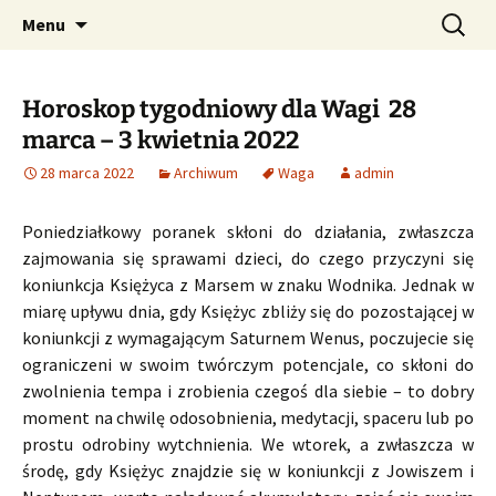
Profesjonalne przepowiednie astrologiczne
Przejdź
Szukaj:
CzaroMarowy horoskop
Menu
do
dzienny, miesięczny i
treści
tygodniowy
Horoskop tygodniowy dla Wagi 28
marca – 3 kwietnia 2022
28 marca 2022
Archiwum
Waga
admin
Poniedziałkowy poranek skłoni do działania, zwłaszcza
zajmowania się sprawami dzieci, do czego przyczyni się
koniunkcja Księżyca z Marsem w znaku Wodnika. Jednak w
miarę upływu dnia, gdy Księżyc zbliży się do pozostającej w
koniunkcji z wymagającym Saturnem Wenus, poczujecie się
ograniczeni w swoim twórczym potencjale, co skłoni do
zwolnienia tempa i zrobienia czegoś dla siebie – to dobry
moment na chwilę odosobnienia, medytacji, spaceru lub po
prostu odrobiny wytchnienia. We wtorek, a zwłaszcza w
środę, gdy Księżyc znajdzie się w koniunkcji z Jowiszem i