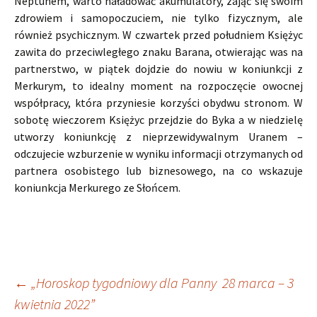
Neptunem, warto naładować akumulatory, zająć się swoim
zdrowiem i samopoczuciem, nie tylko fizycznym, ale
również psychicznym. W czwartek przed południem Księżyc
zawita do przeciwległego znaku Barana, otwierając was na
partnerstwo, w piątek dojdzie do nowiu w koniunkcji z
Merkurym, to idealny moment na rozpoczęcie owocnej
współpracy, która przyniesie korzyści obydwu stronom. W
sobotę wieczorem Księżyc przejdzie do Byka a w niedzielę
utworzy koniunkcję z nieprzewidywalnym Uranem –
odczujecie wzburzenie w wyniku informacji otrzymanych od
partnera osobistego lub biznesowego, na co wskazuje
koniunkcja Merkurego ze Słońcem.
Nawigacja
←
„Horoskop tygodniowy dla Panny 28 marca – 3
kwietnia 2022”