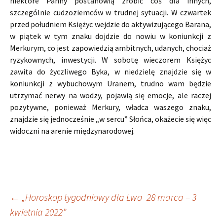
niektóre Panny postanowią zrobić coś dla innych,
szczególnie cudzoziemców w trudnej sytuacji. W czwartek
przed południem Księżyc wejdzie do aktywizującego Barana,
w piątek w tym znaku dojdzie do nowiu w koniunkcji z
Merkurym, co jest zapowiedzią ambitnych, udanych, chociaż
ryzykownych, inwestycji. W sobotę wieczorem Księżyc
zawita do życzliwego Byka, w niedzielę znajdzie się w
koniunkcji z wybuchowym Uranem, trudno wam będzie
utrzymać nerwy na wodzy, pojawią się emocje, ale raczej
pozytywne, ponieważ Merkury, władca waszego znaku,
znajdzie się jednocześnie „w sercu” Słońca, okażecie się więc
widoczni na arenie międzynarodowej.
Nawigacja
←
„Horoskop tygodniowy dla Lwa 28 marca – 3
kwietnia 2022”