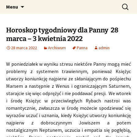
Profesjonalne przepowiednie astrologiczne
Przejdź
Szukaj:
CzaroMarowy horoskop
Menu
do
dzienny, miesięczny i
treści
tygodniowy
Horoskop tygodniowy dla Panny 28
marca – 3 kwietnia 2022
28 marca 2022
Archiwum
Panna
admin
W poniedziałek w wyniku stresu niektóre Panny mogą mieć
problemy z systemem trawiennym, ponieważ Księżyc
utworzy koniunkcję najpierw ze skłaniającym do pośpiechu
Marsem a następnie z Wenus i ograniczającym Saturnem,
starajcie się więc odprężyć i nie poddawać presji. We wtorek
i środę Księżyc w przeciwległych Rybach nastroi was
romantycznie, zwłaszcza w środę możecie spodziewać się
wyrazów uczuć i uznania, kiedy Księżyc utworzy koniunkcję
najpierw z dobroczynnym Jowiszem a potem
nostalgicznym Neptunem, uczucia i empatia się pogłębią,