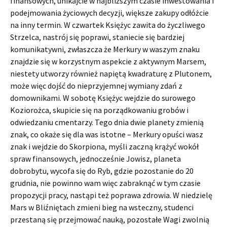
finansowych, unikajcie w najbliższym czasie inwestowania i
podejmowania życiowych decyzji, większe zakupy odłóżcie
na inny termin. W czwartek Księżyc zawita do życzliwego
Strzelca, nastrój się poprawi, staniecie się bardziej
komunikatywni, zwłaszcza że Merkury w waszym znaku
znajdzie się w korzystnym aspekcie z aktywnym Marsem,
niestety utworzy również napiętą kwadraturę z Plutonem,
może więc dojść do nieprzyjemnej wymiany zdań z
domownikami. W sobotę Księżyc wejdzie do surowego
Koziorożca, skupicie się na porządkowaniu grobów i
odwiedzaniu cmentarzy. Tego dnia dwie planety zmienią
znak, co okaże się dla was istotne – Merkury opuści wasz
znak i wejdzie do Skorpiona, myśli zaczną krążyć wokół
spraw finansowych, jednocześnie Jowisz, planeta
dobrobytu, wycofa się do Ryb, gdzie pozostanie do 20
grudnia, nie powinno wam więc zabraknąć w tym czasie
propozycji pracy, nastąpi też poprawa zdrowia. W niedzielę
Mars w Bliźniętach zmieni bieg na wsteczny, studenci
przestaną się przejmować nauką, pozostałe Wagi zwolnią