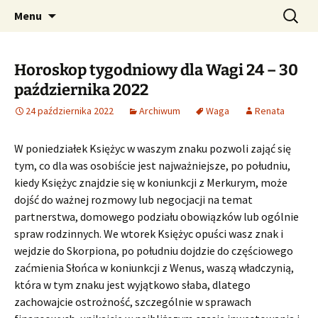
Profesjonalne przepowiednie astrologiczne
Przejdź
Szukaj:
CzaroMarowy horoskop
Menu
do
dzienny, miesięczny i
treści
tygodniowy
Horoskop tygodniowy dla Wagi 24 – 30
października 2022
24 października 2022
Archiwum
Waga
Renata
W poniedziałek Księżyc w waszym znaku pozwoli zająć się
tym, co dla was osobiście jest najważniejsze, po południu,
kiedy Księżyc znajdzie się w koniunkcji z Merkurym, może
dojść do ważnej rozmowy lub negocjacji na temat
partnerstwa, domowego podziału obowiązków lub ogólnie
spraw rodzinnych. We wtorek Księżyc opuści wasz znak i
wejdzie do Skorpiona, po południu dojdzie do częściowego
zaćmienia Słońca w koniunkcji z Wenus, waszą władczynią,
która w tym znaku jest wyjątkowo słaba, dlatego
zachowajcie ostrożność, szczególnie w sprawach