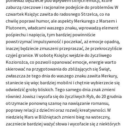
ponieważ będziecie pod wpływem silnych emocji, które
zaburzą rzeczowe i racjonalne podejście do problemów. W
czwartek Księżyc zawita do radosnego Strzelca, co na
chwilę poprawi humor, ale aspekty Merkurego z Marsem i
Plutonem, władcami waszego znaku, wprowadzą element
pośpiechu i napięcia, tym bardziej powinniście
powstrzymać impulsywność i poczekać, aż emocje opadną,
inaczej będziecie zmuszeni przepraszać, że przekroczyliście
czyjeś granice. W sobotę Księżyc wejdzie do życzliwego
Koziorożca, co pozwoli opanować emocje, energie warto
skierować na przygotowania do zbliżających się Świąt,
zwłaszcza że tego dnia do waszego znaku zawita Merkury,
staniecie się więc bardziej mobilni i chętnie wybierzecie się
odwiedzić groby bliskich. Tego samego dnia znak zmieni
również Jowisz i wycofa się do życzliwych Ryb, do 20 grudnia
otrzymacie ponowną szansę na nawiązanie romansu,
poprawy relacji z dziećmi oraz rozwój kreatywności. W
niedzielę Mars w Bliźniętach zmieni bieg na wsteczny,
zaczniecie bardziej ważyć słowa i wycofacie się z niektórych