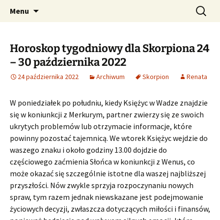
Profesjonalne przepowiednie astrologiczne
Przejdź
Szukaj:
CzaroMarowy horoskop
Menu
do
dzienny, miesięczny i
treści
tygodniowy
Horoskop tygodniowy dla Skorpiona 24
– 30 października 2022
24 października 2022
Archiwum
Skorpion
Renata
W poniedziałek po południu, kiedy Księżyc w Wadze znajdzie
się w koniunkcji z Merkurym, partner zwierzy się ze swoich
ukrytych problemów lub otrzymacie informacje, które
powinny pozostać tajemnicą. We wtorek Księżyc wejdzie do
waszego znaku i około godziny 13.00 dojdzie do
częściowego zaćmienia Słońca w koniunkcji z Wenus, co
może okazać się szczególnie istotne dla waszej najbliższej
przyszłości. Nów zwykle sprzyja rozpoczynaniu nowych
spraw, tym razem jednak niewskazane jest podejmowanie
życiowych decyzji, zwłaszcza dotyczących miłości i finansów,