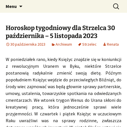
Profesjonalne przepowiednie astrologiczne
Przejdź
Szukaj:
CzaroMarowy horoskop
Menu
do
dzienny, miesięczny i
treści
tygodniowy
Horoskop tygodniowy dla Strzelca 30
października – 5 listopada 2023
30 października 2023
Archiwum
Strzelec
Renata
W poniedziałek rano, kiedy Księżyc znajdzie się w koniunkcji
z rewolucyjnym Uranem w Byku, niektóre Strzelce
postanowią radykalnie zmienić swoją dietę. Późnym
popołudniem Księżyc wejdzie do przeciwległych Bliźniąt, do
środy wiec zajmować was będą głownie sprawy partnerskie,
umowy, ustalenia, towarzyskie spotkania na odwiedzanych
cmentarzach. We wtorek trygon Wenus do Urana skłoni do
kreatywnej pracy, która jednocześnie sprawi wiele
przyjemności. W czwartek i piątek Księżyc w uczuciowym
Raku uwrażliwi was na sprawy rodzinne, zwłaszcza