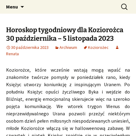
Profesjonalne przepowiednie astrologiczne
Przejdź
Szukaj:
CzaroMarowy horoskop
Menu
do
dzienny, miesięczny i
treści
tygodniowy
Horoskop tygodniowy dla Koziorożca
30 października – 5 listopada 2023
30 października 2023
Archiwum
Koziorożec
Renata
Koziorożce, które wcześnie wstają mogą wpaść na
znakomite twórcze pomysły w poniedziałek rano, kiedy
Księżyc utworzy koniunkcję z inspirującym Uranem. Po
południu Księżyc opuści życzliwego Byka i wejdzie do
Bliźniąt, energię emocjonalną skierujecie więc na szeroko
pojęta komunikację. We wtorek trygon Wenus do
nieprzewidywalnego Urana pozwoli przeżyć niektórym
osobom dzień pełen miłosnych niespodziewanych uniesień,
młode Koziorożce włączą się w halloweenową zabawę. W
czwartek i piątek Księżyc znajdzie się w przeciwległym