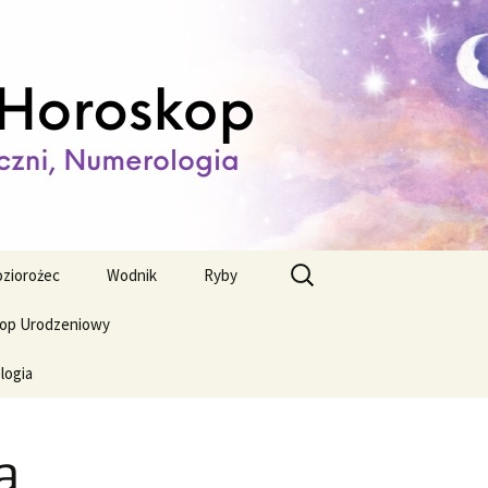
ienny,
Szukaj:
ziorożec
Wodnik
Ryby
op Urodzeniowy
logia
a