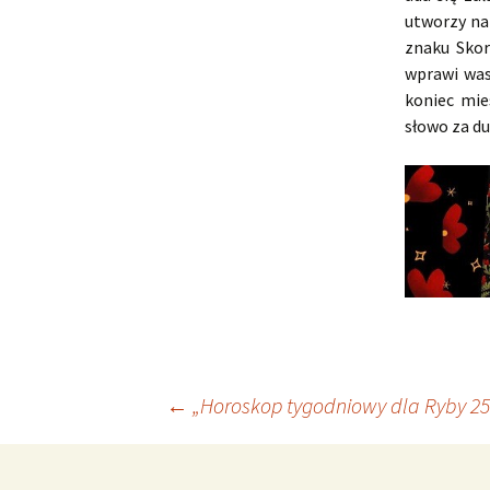
utworzy na
znaku Skor
wprawi was
koniec mie
słowo za du
Nawigacja
←
„Horoskop tygodniowy dla Ryby 25 
wpisu