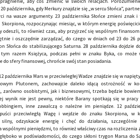
 pragnienie, aby coś zmienić w swoich relacjach. Porozumienie
 20 października, gdy Merkury znajdzie się „w sercu Słońca”, part
ci na wasze argumenty. 23 października Słońce zmieni znak i
Skorpiona, rozpoczynając miesiąc, w którym energię poświęcici
y odeszli, to również czas, aby przyjrzeć się wspólnym finansom 
ętnie i oszczędnie zarządzać, do czego w dniach od 23 do 26 p
gon Słońca do stabilizującego Saturna. 28 października dojdzie d
, tym razem Księżyca, podczas pełni w znaku Byka, co może 
 do sfery finansowej, chrońcie swój stan posiadania.
12 października Mars w przeciwległej Wadze znajdzie się w napię
owym Plutonem, zachowajcie daleko idącą ostrożność w ko
, zarówno osobistymi, jak i biznesowymi, trzeba będzie bowie
rej wynik nie jest pewny, niektóre Barany spotkają się w prac
bbingiem, inne zawalczą o należne im pieniądze. 12 paździ
opuści przeciwległą Wagę i wejdzie do znaku Skorpiona, w k
silny, odzyskacie energię i chęć do działania, szczególnie
a wspólnymi pieniędzmi, to również właściwy czas na rozliczenia 
głęboko w podświadomości, do czego skłoni trygon Marsa do S