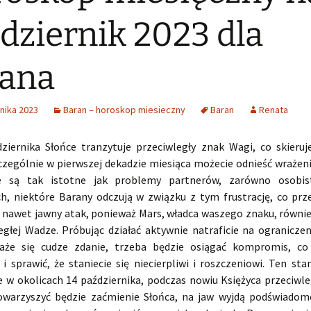
dziernik 2023 dla
rana
nika 2023
Baran – horoskop miesieczny
Baran
Renata
ziernika Słońce tranzytuje przeciwległy znak Wagi, co skieru
zczególnie w pierwszej dekadzie miesiąca możecie odnieść wrażeni
e są tak istotne jak problemy partnerów, zarówno osobist
h, niektóre Barany odczują w związku z tym frustrację, co prze
 a nawet jawny atak, ponieważ Mars, władca waszego znaku, równi
egłej Wadze. Próbując działać aktywnie natraficie na ogranicze
każe się cudze zdanie, trzeba będzie osiągać kompromis, c
i sprawić, że staniecie się niecierpliwi i roszczeniowi. Ten sta
e w okolicach 14 października, podczas nowiu Księżyca przeciwle
warzyszyć będzie zaćmienie Słońca, na jaw wyjdą podświadom