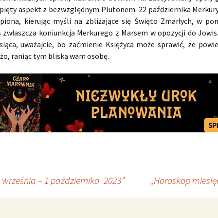
pięty aspekt z bezwzględnym Plutonem. 22 października Merkury
piona, kierując myśli na zbliżające się Święto Zmarłych, w pon
 zwłaszcza koniunkcja Merkurego z Marsem w opozycji do Jowi
siąca, uważajcie, bo zaćmienie Księżyca może sprawić, ze powie
żo, raniąc tym bliską wam osobę.
września – 1 października 2023”
„Horoskop miesię