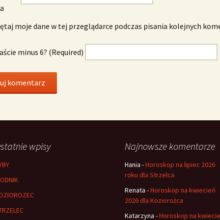
wa
taj moje dane w tej przeglądarce podczas pisania kolejnych kom
naście minus 6? (Required)
statnie wpisy
Najnowsze komentarze
YBY
Hania
-
Horoskop na lipiec 2026
roku dla Strzelca
ODNIK
Renata
-
Horoskop na kwiecień
OZIOROZEC
2026 dla Koziorożca
TRZELEC
Katarzyna
-
Horoskop na kwieci