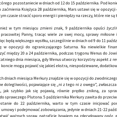
órego pozostaniecie w dniach od 12 do 15 października. Pod konie
 zaćmienia Księżyca 28 października, Mars ustawi się w opozycji
ym czasie stracić sporo energii i pieniędzy na rzeczy, które nie są
ież w tym miesiącu zmieni znak, 9 października opuści życzl
 pracowitej Panny, tracąc wiele ze swej mocy, sprawy miłosne 
c będą większego wysiłku, szczególnie w dniach od 9 do 11 paźdz
ię w opozycji do ograniczającego Saturna. Na niewielkie fina
czyć między 20 a 24 października, podczas trygonu Wenus do Jowi
tatniego dnia miesiąca, gdy Wenus utworzy korzystny aspekt z r
koncie mogą pojawić się jakieś ekstra, niespodziewane, dodatkow
ch dniach miesiąca Merkury znajdzie się w opozycji do zwodniczeg
e dolegliwości, pojawiające się „ni z tego ni z owego”, zwłaszcz
, jak szybko jak się pojawią, równie prędko znikną, za spr
do sprawczego Plutona. 5 października Merkury zawita do przeciwl
stanie do 22 października, warto w tym czasie inicjować po
 umowy i podejmować zobowiązania, jedynie w dniach 21-22 paźdz
łatwić ważnych spraw, natraficie bowiem na zdecydowany opór, 