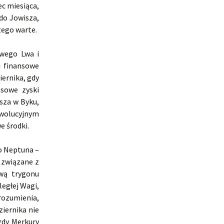
c miesiąca,
 do Jowisza,
 tego warte.
iwego Lwa i
i finansowe
iernika, gdy
nsowe zyski
sza w Byku,
ewolucyjnym
e środki.
o Neptuna –
a związane z
awą trygonu
egłej Wagi,
rozumienia,
iernika nie
gdy Merkury