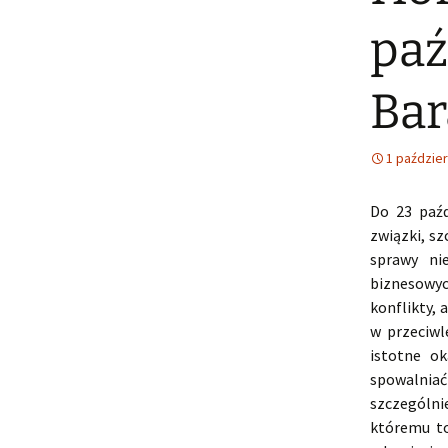
paź
Ba
1 paździer
Do 23 paźd
związki, s
sprawy ni
biznesowyc
konflikty,
w przeciwl
istotne o
spowalniać 
szczególni
któremu to