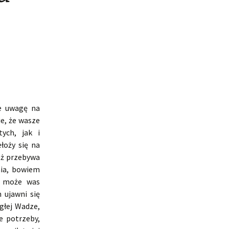
je uwagę na
e, że wasze
ych, jak i
łoży się na
eż przebywa
nia, bowiem
o może was
n ujawni się
głej Wadze,
e potrzeby,