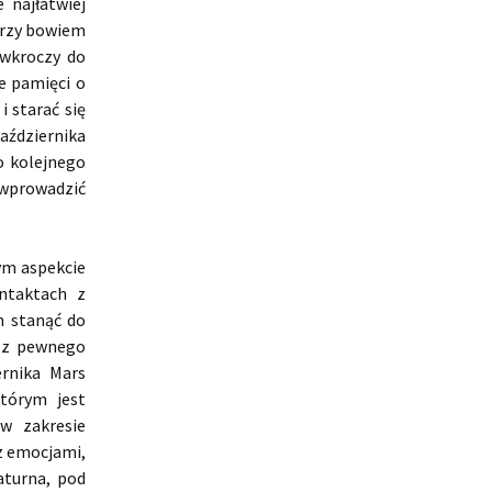
 najłatwiej
nerzy bowiem
 wkroczy do
e pamięci o
i starać się
aździernika
o kolejnego
wprowadzić
tym aspekcie
ntaktach z
m stanąć do
y z pewnego
ernika Mars
tórym jest
 w zakresie
z emocjami,
aturna, pod