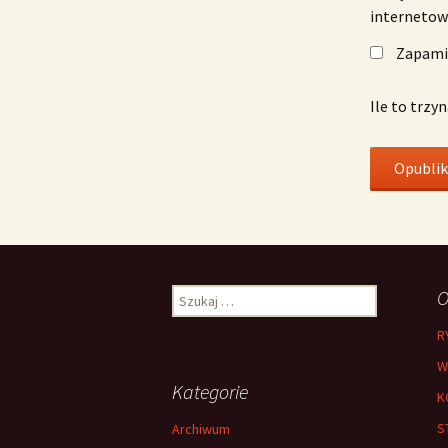
interneto
Zapamię
Ile to trzy
Szukaj:
O
R
W
Kategorie
K
S
Archiwum