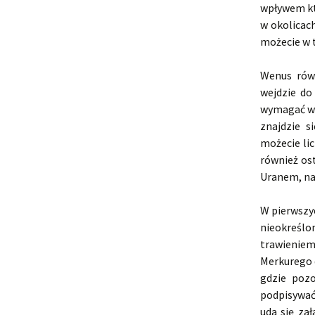
wpływem kt
w okolicach
możecie w t
Wenus równ
wejdzie do
wymagać wię
znajdzie s
możecie li
również os
Uranem, na 
W pierwszy
nieokreślon
trawieniem
Merkurego 
gdzie pozo
podpisywać
uda się za