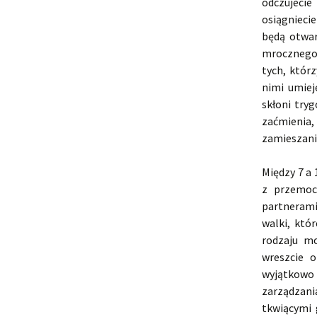
odczujecie
osiągniecie
będą otwar
mrocznego 
tych, którz
nimi umiej
skłoni try
zaćmienia
zamieszanie
Między 7 a 
z przemoc
partnerami
walki, któ
rodzaju mo
wreszcie 
wyjątkowo 
zarządzani
tkwiącymi 