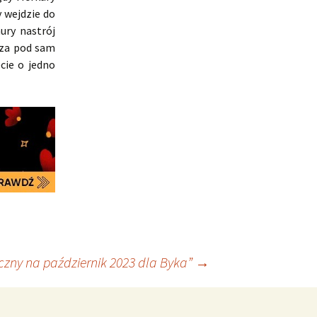
 wejdzie do
ury nastrój
sza pod sam
cie o jedno
czny na październik 2023 dla Byka”
→