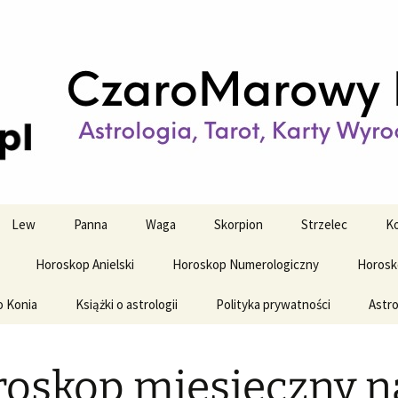
strologiczne
wy horoskop dz
y i tygodniowy
Lew
Panna
Waga
Skorpion
Strzelec
Ko
Horoskop Anielski
Horoskop Numerologiczny
Horosk
o Konia
Książki o astrologii
Polityka prywatności
Astro
oskop miesięczny n