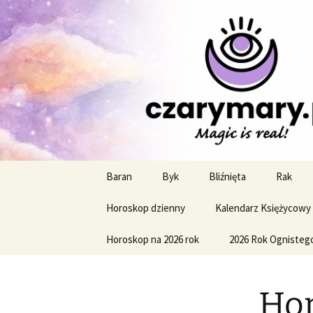
Profesjonalne przepowiednie a
CzaroMaro
miesięczn
Przejdź
Baran
Byk
Bliźnięta
Rak
do
treści
Horoskop dzienny
Kalendarz Księżycowy
Horoskop na 2026 rok
2026 Rok Ognisteg
Hor