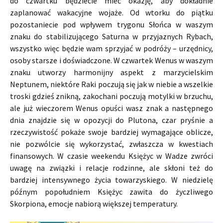
do czwartku będziecie mieć okazję, aby dokładnie
zaplanować wakacyjne wojaże. Od wtorku do piątku
pozostaniecie pod wpływem trygonu Słońca w waszym
znaku do stabilizującego Saturna w przyjaznych Rybach,
wszystko więc będzie wam sprzyjać w podróży – urzędnicy,
osoby starsze i doświadczone. W czwartek Wenus w waszym
znaku utworzy harmonijny aspekt z marzycielskim
Neptunem, niektóre Raki poczują się jak w niebie a wszelkie
troski gdzieś znikną, zakochani poczują motylki w brzuchu,
ale już wieczorem Wenus opuści wasz znak a następnego
dnia znajdzie się w opozycji do Plutona, czar pryśnie a
rzeczywistość pokaże swoje bardziej wymagające oblicze,
nie pozwólcie się wykorzystać, zwłaszcza w kwestiach
finansowych. W czasie weekendu Księżyc w Wadze zwróci
uwagę na związki i relacje rodzinne, ale skłoni też do
bardziej intensywnego życia towarzyskiego. W niedzielę
późnym popołudniem Księżyc zawita do życzliwego
Skorpiona, emocje nabiorą większej temperatury.