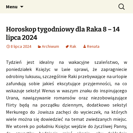
Profesjonalne przepowiednie astrologiczne
Przejdź
Szukaj:
CzaroMarowy horoskop
Menu
do
dzienny, miesięczny i
treści
tygodniowy
Horoskop tygodniowy dla Raka 8 – 14
lipca 2024
8 lipca 2024
Archiwum
Rak
Renata
Tydzień jest idealny na wakacyjne szaleństwo, w
poniedziałek Księżyc w Lwie sprawi, że zapragniecie
odrobiny luksusu, szczególnie Raki przebywające na urlopie
zafundują sobie jakieś ekscytujące przyjemności, na co
wskazuje sekstyl Wenus w waszym znaku do inspirującego
Urana, nawiązywanie romansów oraz niezobowiązujące
flirty będą na porządku dziennym, dodatkowo sekstyl
Merkurego do Jowisza zachęci do wycieczek, na których
wiele można się dowiedzieć na temat zwiedzanych miejsc.
We wtorek po południu Księżyc wejdzie do życzliwej Panny,