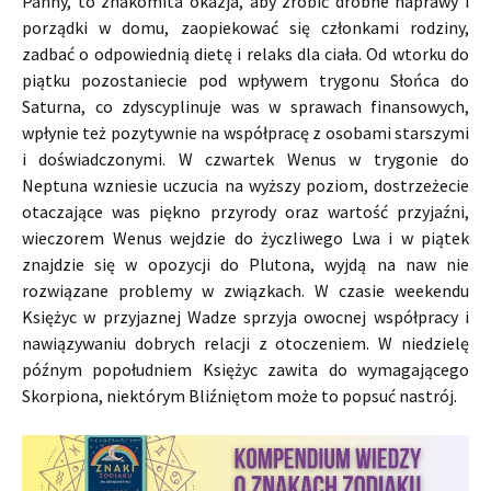
Panny, to znakomita okazja, aby zrobić drobne naprawy i
porządki w domu, zaopiekować się członkami rodziny,
zadbać o odpowiednią dietę i relaks dla ciała. Od wtorku do
piątku pozostaniecie pod wpływem trygonu Słońca do
Saturna, co zdyscyplinuje was w sprawach finansowych,
wpłynie też pozytywnie na współpracę z osobami starszymi
i doświadczonymi. W czwartek Wenus w trygonie do
Neptuna wzniesie uczucia na wyższy poziom, dostrzeżecie
otaczające was piękno przyrody oraz wartość przyjaźni,
wieczorem Wenus wejdzie do życzliwego Lwa i w piątek
znajdzie się w opozycji do Plutona, wyjdą na naw nie
rozwiązane problemy w związkach. W czasie weekendu
Księżyc w przyjaznej Wadze sprzyja owocnej współpracy i
nawiązywaniu dobrych relacji z otoczeniem. W niedzielę
późnym popołudniem Księżyc zawita do wymagającego
Skorpiona, niektórym Bliźniętom może to popsuć nastrój.