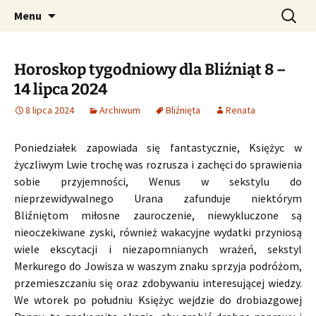
Profesjonalne przepowiednie astrologiczne
Przejdź
Szukaj:
CzaroMarowy horoskop
Menu
do
dzienny, miesięczny i
treści
tygodniowy
Horoskop tygodniowy dla Bliźniąt 8 –
14 lipca 2024
8 lipca 2024
Archiwum
Bliźnięta
Renata
Poniedziałek zapowiada się fantastycznie, Księżyc w
życzliwym Lwie trochę was rozrusza i zachęci do sprawienia
sobie przyjemności, Wenus w sekstylu do
nieprzewidywalnego Urana zafunduje niektórym
Bliźniętom miłosne zauroczenie, niewykluczone są
nieoczekiwane zyski, również wakacyjne wydatki przyniosą
wiele ekscytacji i niezapomnianych wrażeń, sekstyl
Merkurego do Jowisza w waszym znaku sprzyja podróżom,
przemieszczaniu się oraz zdobywaniu interesującej wiedzy.
We wtorek po południu Księżyc wejdzie do drobiazgowej