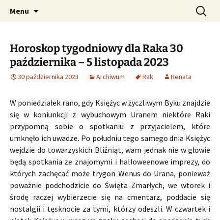
Profesjonalne przepowiednie astrologiczne
Przejdź
Szukaj:
CzaroMarowy horoskop
Menu
do
dzienny, miesięczny i
treści
tygodniowy
Horoskop tygodniowy dla Raka 30
października – 5 listopada 2023
30 października 2023
Archiwum
Rak
Renata
W poniedziałek rano, gdy Księżyc w życzliwym Byku znajdzie
się w koniunkcji z wybuchowym Uranem niektóre Raki
przypomną sobie o spotkaniu z przyjacielem, które
umknęło ich uwadze. Po południu tego samego dnia Księżyc
wejdzie do towarzyskich Bliźniąt, wam jednak nie w głowie
będą spotkania ze znajomymi i halloweenowe imprezy, do
których zachęcać może trygon Wenus do Urana, ponieważ
poważnie podchodzicie do Święta Zmarłych, we wtorek i
środę raczej wybierzecie się na cmentarz, poddacie się
nostalgii i tęsknocie za tymi, którzy odeszli. W czwartek i