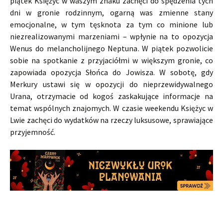
piątek Księżyc w waszym znaku zachęci do spędzenia tych
dni w gronie rodzinnym, ogarną was zmienne stany
emocjonalne, w tym tęsknota za tym co minione lub
niezrealizowanymi marzeniami – wpłynie na to opozycja
Wenus do melancholijnego Neptuna. W piątek pozwolicie
sobie na spotkanie z przyjaciółmi w większym gronie, co
zapowiada opozycja Słońca do Jowisza. W sobotę, gdy
Merkury ustawi się w opozycji do nieprzewidywalnego
Urana, otrzymacie od kogoś zaskakujące informacje na
temat wspólnych znajomych. W czasie weekendu Księżyc w
Lwie zachęci do wydatków na rzeczy luksusowe, sprawiające
przyjemność.