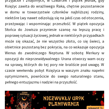
przyjaciół i znajomych, w czwartek i piątek jednak, gdy
Księżyc zawita do wrażliwego Raka, chętnie pozostaniecie
w domu w towarzystwie członków najbliższej rodziny,
niektóre Lwy nawet odizolują się na jakiś czas od otoczenia,
przeżywając i wspominając przeszłość. W piątek opozycja
Słońca do Jowisza przyniesie szansę na lepszą pracę i
poprawę sytuacji życiowej, jednak w niektórych przypadkach
może się okazać, że nie wszystko złoto, co się świeci, a
obietnice pozostaną bez pokrycia, na co wskazuje opozycja
Wenus do zwodniczego Neptuna. W sobotę Merkury w
opozycji do nieprzewidywalnego Urana otworzy wam oczy
na sprawy, których do tej pory nie braliście pod uwagę. W
czasie weekendu pobyt Księżyca w waszym znaku napełni
optymizmem, powrócicie do swego naturalnego stanu,
pełnego entuzjazmu i nadziei na przyszłość.