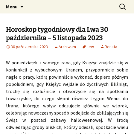
Profesjonalne przepowiednie astrologiczne
Przejdź
Szukaj:
CzaroMarowy horoskop
Menu
do
dzienny, miesięczny i
treści
tygodniowy
Horoskop tygodniowy dla Lwa 30
października – 5 listopada 2023
30 października 2023
Archiwum
Lew
Renata
W poniedziałek z samego rana, gdy Księżyc znajdzie się w
koniunkcji z wybuchowym Uranem, przypomnicie sobie
nagle o pracy, którą powinniście wykonać, dopiero późnym
popołudniem, gdy Księżyc wejdzie do życzliwych Bliźniąt,
trochę się rozluźnicie i otworzycie się na spotkania
towarzyskie, do czego skłoni również trygon Wenus do
Urana, którego wpływ odczujecie głównie we wtorek,
celebrując nowoczesny sposób podejścia do zbliżających się
Świąt w postaci zabawy halloweenowej. W środę
odwiedzając groby bliskich, którzy odeszli, spotkacie wielu