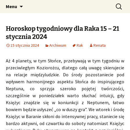
Profesjonalne przepowiednie astrologiczne
Przejdź
Szukaj:
CzaroMarowy horoskop
Menu
do
dzienny, miesięczny i
treści
tygodniowy
Horoskop tygodniowy dla Raka 15 – 21
stycznia 2024
15 stycznia 2024
Archiwum
Rak
Renata
Aż 4 planety, w tym Słońce, przebywają w tym tygodniu w
przeciwległym Koziorożcu, dlatego całą uwagę skierujecie
na relacje międzyludzkie. Do środy pozostaniecie pod
wpływem harmonijnego aspektu Słońca do inspirującego
Neptuna, co sprzyja szeroko pojętej twórczości,
szczególnie w poniedziałek warto słuchać intuicji, gdy
Księżyc znajdzie się w koniunkcji z Neptunem, łatwo
bowiem będzie usłyszeć „co w duszy gra”. We wtorek i środę
Księżyc w Baranie skłoni do intensywnej pracy, staniecie się
bardzo aktywni, od czwartku do soboty natomiast Księżyc