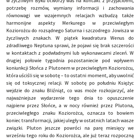
w życzliwym Byku otworzy was na kontakt z przyjaciółmi,
potrzebę rozmów, wymiany informacji i zachowania
równowagi we wzajemnych relacjach wzbudzą także
harmonijne aspekty Merkurego w przeciwległym
Koziorożcu do rozsądnego Saturna i szczodrego Jowisza w
życzliwych znakach. W piątek kwadratura Wenus do
zdradliwego Neptuna sprawi, że pojawi się brak szczerości
w kontaktach z podwładnymi lub wykonawcami zleceń. W
drugiej połowie tygodnia pozostaniecie pod wpływem
koniunkcji Słońca z Plutonem w przeciwległym Koziorożcu,
która uściśli się w sobotę – to ostatni moment, aby uwolnić
się od toksycznej relacji. W sobotę po południu Księżyc
wejdzie do znaku Bliźniąt, co was może rozkojarzyć, ale
najważniejsze wydarzenie tego dnia to opuszczenie
najpierw przez Słońce, a w nocy również przez Plutona,
przeciwległego znaku Koziorożca, oznacza to bowiem
koniec transformacji, jakiej uległy w ostatnich latach wasze
związki. Pluton jeszcze powróci na parę miesięcy we
wrześniu tego roku do Koziorożca, ale już teraz rozpoczną