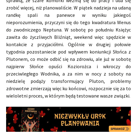
sprawią, że szare komórki wezmą się do pracy i uda się
zrobić więcej, niż planowaliście. W piątek nadzieja na udaną
randkę spali na panewce w wyniku jakiegoś
nieporozumienia, przyczyni się do tego kwadratura Wenus
do zwodniczego Neptuna. W sobotę po południu Księżyc
zawita do życzliwych Bliźniąt, weekend więc spędzicie w
kontakcie z przyjaciółmi. Ogólnie w drugiej połowie
tygodnia pozostaniecie pod wpływem koniunkcji Słońca z
Plutonem, co może odbić się na zdrowiu, ale już w sobotę
najpierw Słońce opuści Koziorożca i wkroczy do
przeciwległego Wodnika, a za nim w nocy z soboty na
niedzielę podąży transformujący Pluton, problemy
zdrowotne zmierzają więc ku końcowi, rozpocznie się za to
wieloletni proces, w którym będą testowane wasze związki.