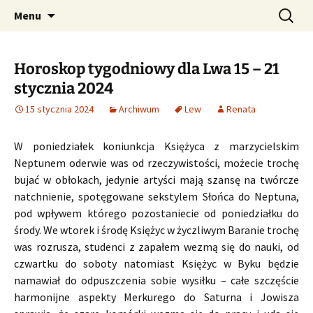
Profesjonalne przepowiednie astrologiczne
Przejdź
Szukaj:
CzaroMarowy horoskop
Menu
do
dzienny, miesięczny i
treści
tygodniowy
Horoskop tygodniowy dla Lwa 15 – 21
stycznia 2024
15 stycznia 2024
Archiwum
Lew
Renata
W poniedziałek koniunkcja Księżyca z marzycielskim
Neptunem oderwie was od rzeczywistości, możecie trochę
bujać w obłokach, jedynie artyści mają szansę na twórcze
natchnienie, spotęgowane sekstylem Słońca do Neptuna,
pod wpływem którego pozostaniecie od poniedziałku do
środy. We wtorek i środę Księżyc w życzliwym Baranie trochę
was rozrusza, studenci z zapałem wezmą się do nauki, od
czwartku do soboty natomiast Księżyc w Byku będzie
namawiał do odpuszczenia sobie wysiłku – całe szczęście
harmonijne aspekty Merkurego do Saturna i Jowisza