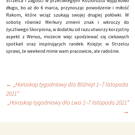
Strzelca i zagości w przeciwległym Koziorożcu wyjątkowo
długo, bo aż do 6 marca, przynosząc powodzenie i miłość
Rakom, które wciąż szukają swojej drugiej połówki. W
sobotę również Merkury zmieni znak i wkroczy do
życzliwego Skorpiona, w dodatku od razu utworzy korzystny
aspekt z Wenus, możecie więc spodziewać się ciekawych
spotkań oraz inspirujących randek. Księżyc w Strzelcu
sprawi, że weekend minie wam pracowicie, ale radośnie.
Nawigacja
←
„Horoskop tygodniowy dla Bliźniąt 1–7 listopada
2021”
„Horoskop tygodniowy dla Lwa 1–7 listopada 2021”
wpisu
→