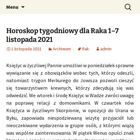
Profesjonalne przepowiednie astrologiczne
Przejdź
Szukaj:
CzaroMarowy horoskop
Menu
do
dzienny, miesięczny i
treści
tygodniowy
Horoskop tygodniowy dla Raka 1–7
listopada 2021
1 listopada 2021
Archiwum
Rak
admin
Księżyc w życzliwej Pannie umożliwi w poniedziałek sprawne
wywiązanie się z obowiązków wobec tych, którzy odeszli,
natomiast trygon Merkurego do Jowisza pozwoli cieszyć
się towarzystwem krewnych, którzy zdecydują się was
odwiedzić. We wtorek i środę Księżyc w Wadze zwróci uwagę
na poprawę relacji z domownikami. W czwartek nów
Księżyca w życzliwym Skorpionie, w opozycji do Urana w
Byku, zapowiada niespodziewaną wizytę przyjaciół lub
nieoczekiwane wydarzenia w grupie osób, z którymi wiążą
was wspólne zainteresowania. W piątek Wenus opuści znak