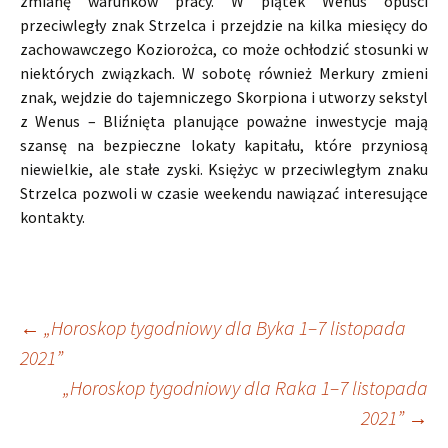
zmianę warunków pracy. W piątek Wenus opuści
przeciwległy znak Strzelca i przejdzie na kilka miesięcy do
zachowawczego Koziorożca, co może ochłodzić stosunki w
niektórych związkach. W sobotę również Merkury zmieni
znak, wejdzie do tajemniczego Skorpiona i utworzy sekstyl
z Wenus – Bliźnięta planujące poważne inwestycje mają
szansę na bezpieczne lokaty kapitału, które przyniosą
niewielkie, ale stałe zyski. Księżyc w przeciwległym znaku
Strzelca pozwoli w czasie weekendu nawiązać interesujące
kontakty.
Nawigacja
←
„Horoskop tygodniowy dla Byka 1–7 listopada
2021”
„Horoskop tygodniowy dla Raka 1–7 listopada
wpisu
2021”
→