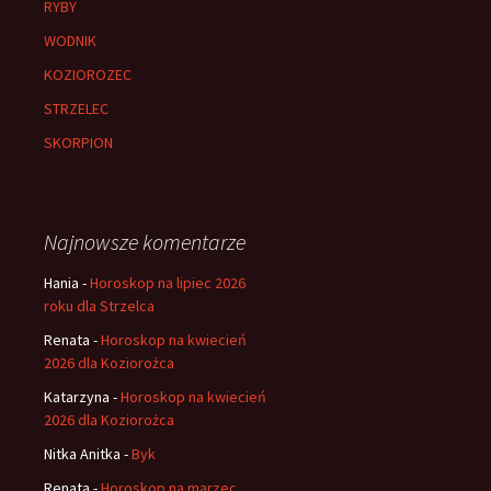
RYBY
WODNIK
KOZIOROZEC
STRZELEC
SKORPION
Najnowsze komentarze
Hania
-
Horoskop na lipiec 2026
roku dla Strzelca
Renata
-
Horoskop na kwiecień
2026 dla Koziorożca
Katarzyna
-
Horoskop na kwiecień
2026 dla Koziorożca
Nitka Anitka
-
Byk
Renata
-
Horoskop na marzec