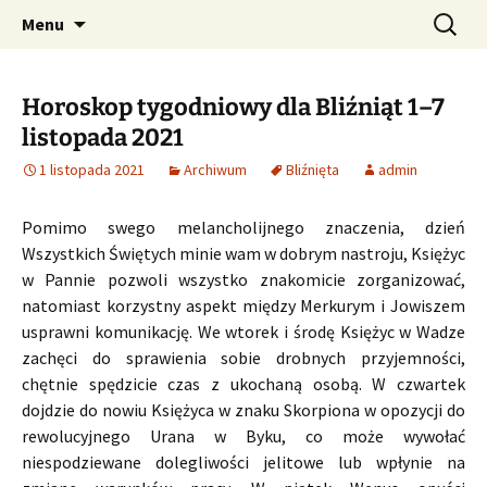
Profesjonalne przepowiednie astrologiczne
Przejdź
Szukaj:
CzaroMarowy horoskop
Menu
do
dzienny, miesięczny i
treści
tygodniowy
Horoskop tygodniowy dla Bliźniąt 1–7
listopada 2021
1 listopada 2021
Archiwum
Bliźnięta
admin
Pomimo swego melancholijnego znaczenia, dzień
Wszystkich Świętych minie wam w dobrym nastroju, Księżyc
w Pannie pozwoli wszystko znakomicie zorganizować,
natomiast korzystny aspekt między Merkurym i Jowiszem
usprawni komunikację. We wtorek i środę Księżyc w Wadze
zachęci do sprawienia sobie drobnych przyjemności,
chętnie spędzicie czas z ukochaną osobą. W czwartek
dojdzie do nowiu Księżyca w znaku Skorpiona w opozycji do
rewolucyjnego Urana w Byku, co może wywołać
niespodziewane dolegliwości jelitowe lub wpłynie na