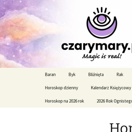
Profesjonalne przepowiednie a
CzaroMaro
miesięczn
Przejdź
Baran
Byk
Bliźnięta
Rak
do
treści
Horoskop dzienny
Kalendarz Księżycowy
Horoskop na 2026 rok
2026 Rok Ognisteg
Hor