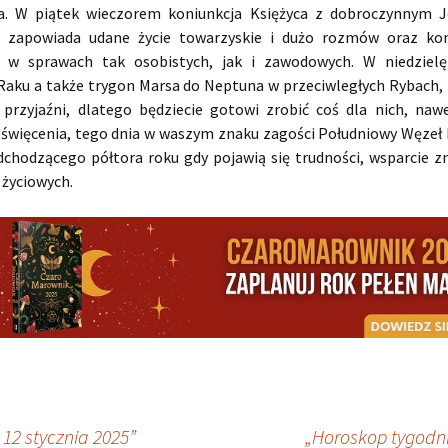
ia. W piątek wieczorem koniunkcja Księżyca z dobroczynnym 
ch zapowiada udane życie towarzyskie i dużo rozmów oraz ko
 w sprawach tak osobistych, jak i zawodowych. W niedzielę
Raku a także trygon Marsa do Neptuna w przeciwległych Rybach
 przyjaźni, dlatego będziecie gotowi zrobić coś dla nich, na
oświęcenia, tego dnia w waszym znaku zagości Południowy Węzeł 
dchodzącego półtora roku gdy pojawią się trudności, wsparcie zn
 życiowych.
12 stycznia 2025”
„Horoskop tygodni