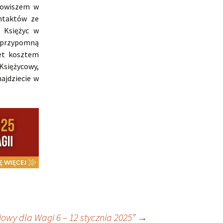
Jowiszem w
ntaktów ze
 Księżyc w
, przypomną
wet kosztem
Księżycowy,
ajdziecie w
owy dla Wagi 6 – 12 stycznia 2025”
→