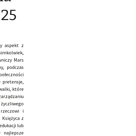
025
y aspekt z
kimkolwiek,
wniczy Mars
y, podczas
ołeczności
 pretensje,
alki, które
zarządzaniu
 życzliwego
 rzeczowi i
 Księżyca z
edukacji lub
 najlepsze