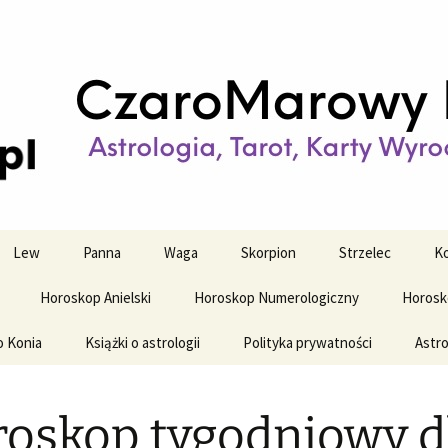
strologiczne
wy horoskop dz
y i tygodniowy
Lew
Panna
Waga
Skorpion
Strzelec
Ko
Horoskop Anielski
Horoskop Numerologiczny
Horosk
o Konia
Książki o astrologii
Polityka prywatności
Astro
oskop tygodniowy d