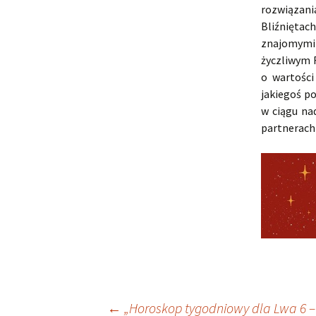
rozwiązan
Bliźnięta
znajomymi
życzliwym 
o wartości
jakiegoś p
w ciągu na
partnerach
←
„Horoskop tygodniowy dla Lwa 6 – 