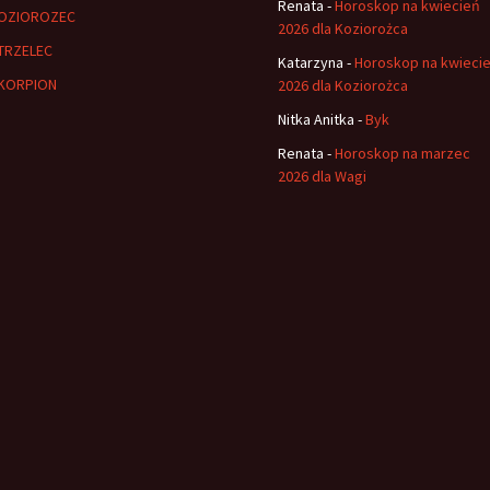
Renata
-
Horoskop na kwiecień
OZIOROZEC
2026 dla Koziorożca
TRZELEC
Katarzyna
-
Horoskop na kwieci
KORPION
2026 dla Koziorożca
Nitka Anitka
-
Byk
Renata
-
Horoskop na marzec
2026 dla Wagi