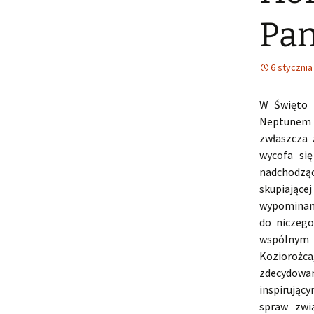
Pan
6 stycznia
W Święto 
Neptunem w
zwłaszcza 
wycofa si
nadchodzą
skupiające
wypominani
do niczego
wspólnym s
Koziorożca
zdecydowan
inspirujący
spraw zwi