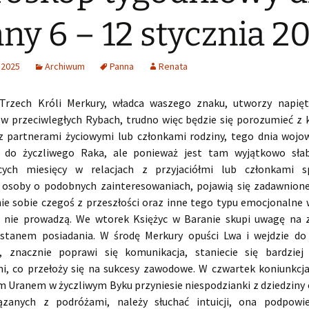
ny 6 – 12 stycznia 2
 2025
Archiwum
Panna
Renata
Trzech Króli Merkury, władca waszego znaku, utworzy napięt
 przeciwległych Rybach, trudno więc będzie się porozumieć z 
z partnerami życiowymi lub członkami rodziny, tego dnia wojo
ę do życzliwego Raka, ale ponieważ jest tam wyjątkowo słab
cych miesięcy w relacjach z przyjaciółmi lub członkami sp
j osoby o podobnych zainteresowaniach, pojawią się zadawnione
e sobie czegoś z przeszłości oraz inne tego typu emocjonalne w
 nie prowadzą. We wtorek Księżyc w Baranie skupi uwagę na 
tanem posiadania. W środę Merkury opuści Lwa i wejdzie do
, znacznie poprawi się komunikacja, staniecie się bardziej
i, co przełoży się na sukcesy zawodowe. W czwartek koniunkcja
m Uranem w życzliwym Byku przyniesie niespodzianki z dziedziny 
ązanych z podróżami, należy słuchać intuicji, ona podpowie