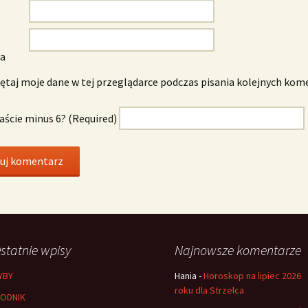
wa
taj moje dane w tej przeglądarce podczas pisania kolejnych kom
naście minus 6? (Required)
statnie wpisy
Najnowsze komentarze
YBY
Hania
-
Horoskop na lipiec 2026
roku dla Strzelca
ODNIK