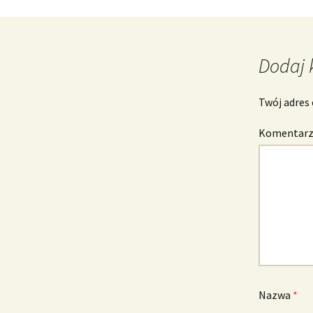
Nawigacja
wpisu
Dodaj 
Twój adres 
Komentar
Nazwa
*