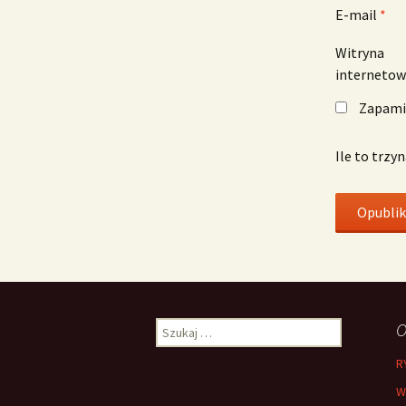
E-mail
*
Witryna
interneto
Zapamię
Ile to trzy
Szukaj:
O
R
W