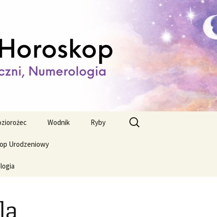
ienny,
Szukaj:
ziorożec
Wodnik
Ryby
op Urodzeniowy
logia
la