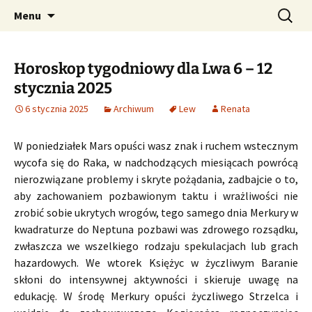
Profesjonalne przepowiednie astrologiczne
Przejdź
Szukaj:
CzaroMarowy horoskop
Menu
do
dzienny, miesięczny i
treści
tygodniowy
Horoskop tygodniowy dla Lwa 6 – 12
stycznia 2025
6 stycznia 2025
Archiwum
Lew
Renata
W poniedziałek Mars opuści wasz znak i ruchem wstecznym
wycofa się do Raka, w nadchodzących miesiącach powrócą
nierozwiązane problemy i skryte pożądania, zadbajcie o to,
aby zachowaniem pozbawionym taktu i wrażliwości nie
zrobić sobie ukrytych wrogów, tego samego dnia Merkury w
kwadraturze do Neptuna pozbawi was zdrowego rozsądku,
zwłaszcza we wszelkiego rodzaju spekulacjach lub grach
hazardowych. We wtorek Księżyc w życzliwym Baranie
skłoni do intensywnej aktywności i skieruje uwagę na
edukację. W środę Merkury opuści życzliwego Strzelca i