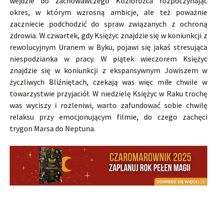
wejdzie do zachowawczego Koziorożca rozpoczynając
okres, w którym wzrosną ambicje, ale też poważnie
zaczniecie podchodzić do spraw związanych z ochroną
zdrowia. W czwartek, gdy Księżyc znajdzie się w koniunkcji z
rewolucyjnym Uranem w Byku, pojawi się jakaś stresująca
niespodzianka w pracy. W piątek wieczorem Księżyc
znajdzie się w koniunkcji z ekspansywnym Jowiszem w
życzliwych Bliźniętach, czekają was więc miłe chwile w
towarzystwie przyjaciół. W niedzielę Księżyc w Raku trochę
was wyciszy i rozleniwi, warto zafundować sobie chwilę
relaksu przy emocjonującym filmie, do czego zachęci
trygon Marsa do Neptuna.