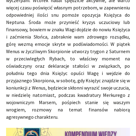
wyczerpani. Wtorek nadal spędzicie aktywnie, ale warto
więcej czasu poświęcić własnym potrzebom, w zapewnieniu
odpowiedniej ilości snu pomoże opozycja Księżyca do
Neptuna. Środa może przynieść kryzys uczuciowy lub
finansowy, bowiem w znaku Wagi dojdzie do nowiu Księżyca
i zaćmienia Słońca, zabraknie wam zdrowego rozsądku,
górę wezmą emocje skryte w podświadomości. W piątek
Wenus w życzliwym Skorpionie utworzy trygon z Saturnem
w przeciwległych Rybach, to właściwy moment na
oświadczyny oraz deklaracje stałości w związkach, po
południu tego dnia Księżyc opuści Wagę i wejdzie do
przyjaznego Skorpiona, w sobotę, gdy Księżyc znajdzie się w
koniunkcji z Wenus, będziecie skłonni wyrazić swoje uczucia,
w niedzielę natomiast, podczas kwadratury Merkurego z
wojowniczym Marsem, pośpiech stanie się waszym
wrogiem, rozmowy na temat finansów nabiorą
agresywnego charakteru.