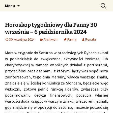
Profesjonalne przepowiednie astrologiczne
Przejdź
Szukaj:
CzaroMarowy horoskop
Menu
do
dzienny, miesięczny i
treści
tygodniowy
Horoskop tygodniowy dla Panny 30
września – 6 października 2024
30 września 2024
Archiwum
Panna
Renata
Mars w trygonie do Saturna w przeciwległych Rybach skłoni
w poniedziałek do zwiększonej aktywności twórczej lub
charytatywnej w ramach wspólnych działań z partnerami,
przyjaciółmi oraz osobami, z którymi łączy was wspólnota
zainteresowań, tego dnia Merkury, władca waszego znaku,
znajdzie się w ścisłej koniunkcji ze Słońcem, będziecie więc
widoczni, gotowi pełnić funkcję liderów, zwłaszcza przy
podejmowaniu decyzji finansowych, poczucia własnej
wartości doda Księżyc w waszym znaku, wieczorem jednak,
gdy znajdzie się w opozycji do Saturna, możecie poczuć się