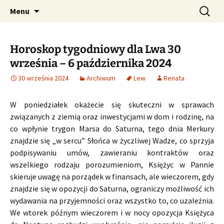
Profesjonalne przepowiednie astrologiczne
Przejdź
Szukaj:
CzaroMarowy horoskop
Menu
do
dzienny, miesięczny i
treści
tygodniowy
Horoskop tygodniowy dla Lwa 30
września – 6 października 2024
30 września 2024
Archiwum
Lew
Renata
W poniedziałek okażecie się skuteczni w sprawach
związanych z ziemią oraz inwestycjami w dom i rodzinę, na
co wpłynie trygon Marsa do Saturna, tego dnia Merkury
znajdzie się „w sercu” Słońca w życzliwej Wadze, co sprzyja
podpisywaniu umów, zawieraniu kontraktów oraz
wszelkiego rodzaju porozumieniom, Księżyc w Pannie
skieruje uwagę na porządek w finansach, ale wieczorem, gdy
znajdzie się w opozycji do Saturna, ograniczy możliwość ich
wydawania na przyjemności oraz wszystko to, co uzależnia.
We wtorek późnym wieczorem i w nocy opozycja Księżyca