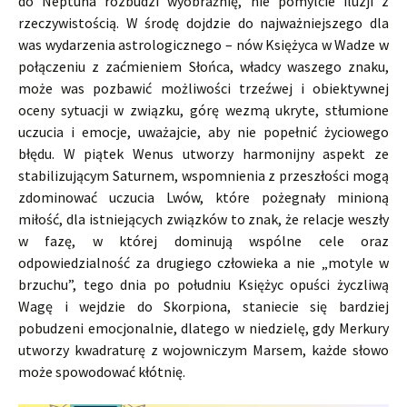
do Neptuna rozbudzi wyobraźnię, nie pomylcie iluzji z
rzeczywistością. W środę dojdzie do najważniejszego dla
was wydarzenia astrologicznego – nów Księżyca w Wadze w
połączeniu z zaćmieniem Słońca, władcy waszego znaku,
może was pozbawić możliwości trzeźwej i obiektywnej
oceny sytuacji w związku, górę wezmą ukryte, stłumione
uczucia i emocje, uważajcie, aby nie popełnić życiowego
błędu. W piątek Wenus utworzy harmonijny aspekt ze
stabilizującym Saturnem, wspomnienia z przeszłości mogą
zdominować uczucia Lwów, które pożegnały minioną
miłość, dla istniejących związków to znak, że relacje weszły
w fazę, w której dominują wspólne cele oraz
odpowiedzialność za drugiego człowieka a nie „motyle w
brzuchu”, tego dnia po południu Księżyc opuści życzliwą
Wagę i wejdzie do Skorpiona, staniecie się bardziej
pobudzeni emocjonalnie, dlatego w niedzielę, gdy Merkury
utworzy kwadraturę z wojowniczym Marsem, każde słowo
może spowodować kłótnię.