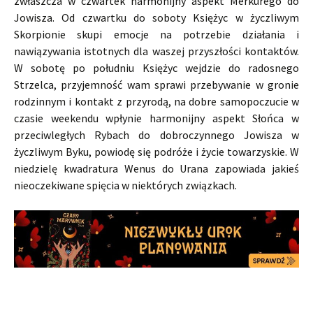
zwłaszcza w czwartek harmonijny aspekt Merkurego do
Jowisza. Od czwartku do soboty Księżyc w życzliwym
Skorpionie skupi emocje na potrzebie działania i
nawiązywania istotnych dla waszej przyszłości kontaktów.
W sobotę po południu Księżyc wejdzie do radosnego
Strzelca, przyjemność wam sprawi przebywanie w gronie
rodzinnym i kontakt z przyrodą, na dobre samopoczucie w
czasie weekendu wpłynie harmonijny aspekt Słońca w
przeciwległych Rybach do dobroczynnego Jowisza w
życzliwym Byku, powiodę się podróże i życie towarzyskie. W
niedzielę kwadratura Wenus do Urana zapowiada jakieś
nieoczekiwane spięcia w niektórych związkach.