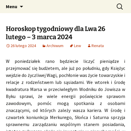
Profesjonalne przepowiednie astrologiczne
Przejdź
Szukaj:
CzaroMarowy horoskop
Menu
do
dzienny, miesięczny i
treści
tygodniowy
Horoskop tygodniowy dla Lwa 26
lutego – 3 marca 2024
26 lutego 2024
Archiwum
Lew
Renata
W poniedziałek rano będziecie liczyć pieniądze i
przejmować się budżetem, ale już po południu, gdy Księżyc
wejdzie do życzliwej Wagi, pochłonie was życie towarzyskie i
relacje z rodzeństwem lub sąsiadami. We wtorek i środę
kwadratura Marsa w przeciwległym Wodniku do Jowisza w
Byku sprawi, że wiele energii poświęcicie sprawom
zawodowym, pomóc mogą spotkania z osobami
znaczącymi, od których zależy wasza kariera. W środę i
czwartek koniunkcja Merkurego, Słońca i Saturna sprzyja
sprawnemu zarządzaniu wspólnym stanem posiadania,