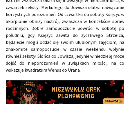
istotne zwłaszcza okażą się inwestycje w nieruchomości, w
czwartek sekstyl Merkurego do Jowisza ułatwi nawiązanie
korzystnych porozumień. Od czwartku do soboty Księżyc w
Skorpionie obniży nastrój, zwłaszcza w kontekście spraw
rodzinnych. Dobre samopoczucie powróci w sobotę po
południu, gdy Księżyc zawita do życzliwego Strzelca,
będziecie mogli oddać się swoim ulubionym zajęciom, na
znakomite samopoczucie w czasie weekendu wpłynie
również sekstyl Słońca do Jowisza, jedynie w niedzielę może
dojść do nieporozumień w związkach miłości, na co
wskazuje kwadratura Wenus do Urana.