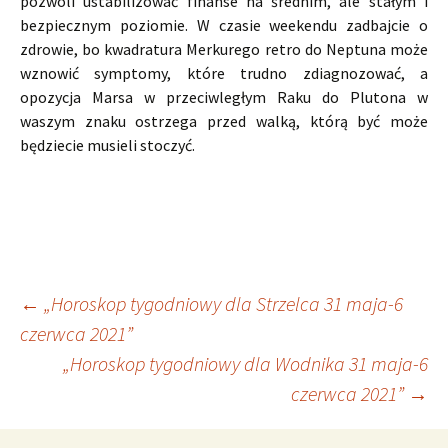
pozwoli ustabilizować finanse na średnim, ale stałym i
bezpiecznym poziomie. W czasie weekendu zadbajcie o
zdrowie, bo kwadratura Merkurego retro do Neptuna może
wznowić symptomy, które trudno zdiagnozować, a
opozycja Marsa w przeciwległym Raku do Plutona w
waszym znaku ostrzega przed walką, którą być może
będziecie musieli stoczyć.
Nawigacja
←
„Horoskop tygodniowy dla Strzelca 31 maja-6
czerwca 2021”
„Horoskop tygodniowy dla Wodnika 31 maja-6
wpisu
czerwca 2021”
→