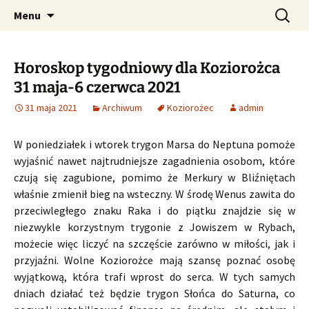
Profesjonalne przepowiednie astrologiczne
Przejdź
Szukaj:
CzaroMarowy horoskop
Menu
do
dzienny, miesięczny i
treści
tygodniowy
Horoskop tygodniowy dla Koziorożca
31 maja-6 czerwca 2021
31 maja 2021
Archiwum
Koziorożec
admin
W poniedziałek i wtorek trygon Marsa do Neptuna pomoże
wyjaśnić nawet najtrudniejsze zagadnienia osobom, które
czują się zagubione, pomimo że Merkury w Bliźniętach
właśnie zmienił bieg na wsteczny. W środę Wenus zawita do
przeciwległego znaku Raka i do piątku znajdzie się w
niezwykle korzystnym trygonie z Jowiszem w Rybach,
możecie więc liczyć na szczęście zarówno w miłości, jak i
przyjaźni. Wolne Koziorożce mają szansę poznać osobę
wyjątkową, która trafi wprost do serca. W tych samych
dniach działać też będzie trygon Słońca do Saturna, co