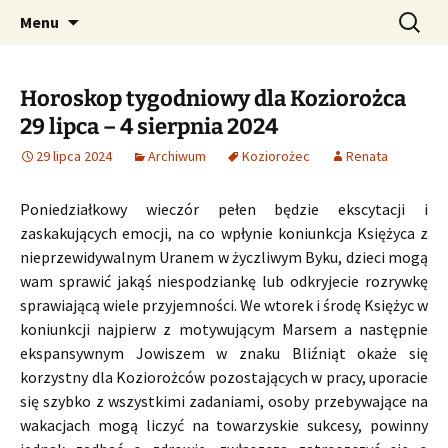
Profesjonalne przepowiednie astrologiczne
Przejdź
Szukaj:
CzaroMarowy horoskop
Menu
do
dzienny, miesięczny i
treści
tygodniowy
Horoskop tygodniowy dla Koziorożca
29 lipca – 4 sierpnia 2024
29 lipca 2024
Archiwum
Koziorożec
Renata
Poniedziałkowy wieczór pełen będzie ekscytacji i
zaskakujących emocji, na co wpłynie koniunkcja Księżyca z
nieprzewidywalnym Uranem w życzliwym Byku, dzieci mogą
wam sprawić jakąś niespodziankę lub odkryjecie rozrywkę
sprawiającą wiele przyjemności. We wtorek i środę Księżyc w
koniunkcji najpierw z motywującym Marsem a następnie
ekspansywnym Jowiszem w znaku Bliźniąt okaże się
korzystny dla Koziorożców pozostających w pracy, uporacie
się szybko z wszystkimi zadaniami, osoby przebywające na
wakacjach mogą liczyć na towarzyskie sukcesy, powinny