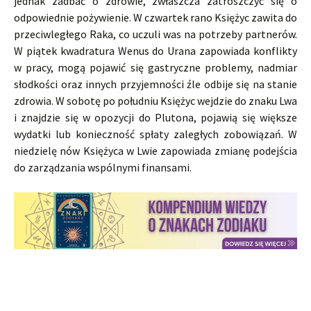
jednak zadbać o zdrowie, zwłaszcza zatroszczyć się o
odpowiednie pożywienie. W czwartek rano Księżyc zawita do
przeciwległego Raka, co uczuli was na potrzeby partnerów.
W piątek kwadratura Wenus do Urana zapowiada konflikty
w pracy, mogą pojawić się gastryczne problemy, nadmiar
słodkości oraz innych przyjemności źle odbije się na stanie
zdrowia. W sobotę po południu Księżyc wejdzie do znaku Lwa
i znajdzie się w opozycji do Plutona, pojawią się większe
wydatki lub konieczność spłaty zaległych zobowiązań. W
niedzielę nów Księżyca w Lwie zapowiada zmianę podejścia
do zarządzania wspólnymi finansami.