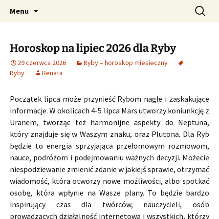
Profesjonalne przepowiednie astrologiczne
Przejdź
Szukaj:
CzaroMarowy horoskop
Menu
do
dzienny, miesięczny i
treści
tygodniowy
Horoskop na lipiec 2026 dla Ryby
29 czerwca 2026
Ryby – horoskop miesieczny
Ryby
Renata
Początek lipca może przynieść Rybom nagłe i zaskakujące
informacje. W okolicach 4-5 lipca Mars utworzy koniunkcję z
Uranem, tworząc też harmonijne aspekty do Neptuna,
który znajduje się w Waszym znaku, oraz Plutona. Dla Ryb
będzie to energia sprzyjająca przełomowym rozmowom,
nauce, podróżom i podejmowaniu ważnych decyzji. Możecie
niespodziewanie zmienić zdanie w jakiejś sprawie, otrzymać
wiadomość, która otworzy nowe możliwości, albo spotkać
osobę, która wpłynie na Wasze plany. To będzie bardzo
inspirujący czas dla twórców, nauczycieli, osób
prowadzących działalność internetową i wszystkich, którzy