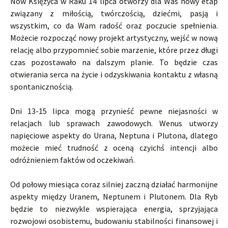
Nów Księżyca w Raku 14 lipca otworzy dla Was nowy etap
związany z miłością, twórczością, dziećmi, pasją i
wszystkim, co da Wam radość oraz poczucie spełnienia.
Możecie rozpocząć nowy projekt artystyczny, wejść w nową
relację albo przypomnieć sobie marzenie, które przez długi
czas pozostawało na dalszym planie. To będzie czas
otwierania serca na życie i odzyskiwania kontaktu z własną
spontanicznością.
Dni 13-15 lipca mogą przynieść pewne niejasności w
relacjach lub sprawach zawodowych. Wenus utworzy
napięciowe aspekty do Urana, Neptuna i Plutona, dlatego
możecie mieć trudność z oceną czyichś intencji albo
odróżnieniem faktów od oczekiwań.
Od połowy miesiąca coraz silniej zaczną działać harmonijne
aspekty między Uranem, Neptunem i Plutonem. Dla Ryb
będzie to niezwykle wspierająca energia, sprzyjająca
rozwojowi osobistemu, budowaniu stabilności finansowej i