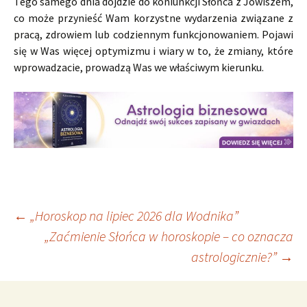
Tego samego dnia dojdzie do koniunkcji Słońca z Jowiszem,
co może przynieść Wam korzystne wydarzenia związane z
pracą, zdrowiem lub codziennym funkcjonowaniem. Pojawi
się w Was więcej optymizmu i wiary w to, że zmiany, które
wprowadzacie, prowadzą Was we właściwym kierunku.
Nawigacja
←
„Horoskop na lipiec 2026 dla Wodnika”
„Zaćmienie Słońca w horoskopie – co oznacza
astrologicznie?”
→
wpisu