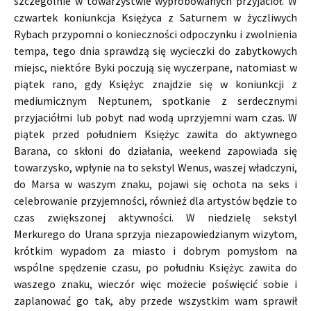
szczególnie w towarzystwie wypróbowanych przyjaciół. W
czwartek koniunkcja Księżyca z Saturnem w życzliwych
Rybach przypomni o konieczności odpoczynku i zwolnienia
tempa, tego dnia sprawdzą się wycieczki do zabytkowych
miejsc, niektóre Byki poczują się wyczerpane, natomiast w
piątek rano, gdy Księżyc znajdzie się w koniunkcji z
mediumicznym Neptunem, spotkanie z serdecznymi
przyjaciółmi lub pobyt nad wodą uprzyjemni wam czas. W
piątek przed południem Księżyc zawita do aktywnego
Barana, co skłoni do działania, weekend zapowiada się
towarzysko, wpłynie na to sekstyl Wenus, waszej władczyni,
do Marsa w waszym znaku, pojawi się ochota na seks i
celebrowanie przyjemności, również dla artystów będzie to
czas zwiększonej aktywności. W niedzielę sekstyl
Merkurego do Urana sprzyja niezapowiedzianym wizytom,
krótkim wypadom za miasto i dobrym pomysłom na
wspólne spędzenie czasu, po południu Księżyc zawita do
waszego znaku, wieczór więc możecie poświęcić sobie i
zaplanować go tak, aby przede wszystkim wam sprawił