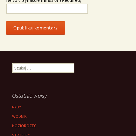
Szukaj:
Ostatnie wpisy
RYBY
WODNIK
KOZIOROZEC
STRZELEC