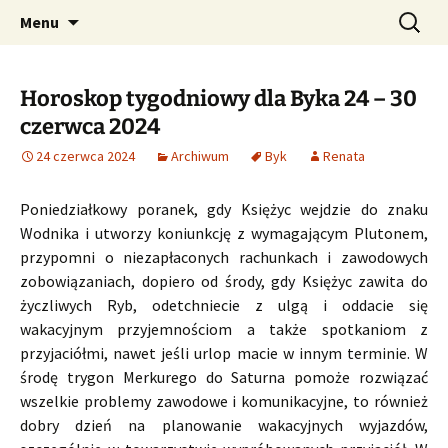
Profesjonalne przepowiednie astrologiczne
Przejdź
Szukaj:
CzaroMarowy horoskop
Menu
do
dzienny, miesięczny i
treści
tygodniowy
Horoskop tygodniowy dla Byka 24 – 30
czerwca 2024
24 czerwca 2024
Archiwum
Byk
Renata
Poniedziałkowy poranek, gdy Księżyc wejdzie do znaku
Wodnika i utworzy koniunkcję z wymagającym Plutonem,
przypomni o niezapłaconych rachunkach i zawodowych
zobowiązaniach, dopiero od środy, gdy Księżyc zawita do
życzliwych Ryb, odetchniecie z ulgą i oddacie się
wakacyjnym przyjemnościom a także spotkaniom z
przyjaciółmi, nawet jeśli urlop macie w innym terminie. W
środę trygon Merkurego do Saturna pomoże rozwiązać
wszelkie problemy zawodowe i komunikacyjne, to również
dobry dzień na planowanie wakacyjnych wyjazdów,