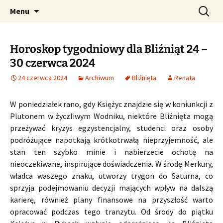
Profesjonalne przepowiednie astrologiczne
Przejdź
Szukaj:
CzaroMarowy horoskop
Menu
do
dzienny, miesięczny i
treści
tygodniowy
Horoskop tygodniowy dla Bliźniąt 24 –
30 czerwca 2024
24 czerwca 2024
Archiwum
Bliźnięta
Renata
W poniedziałek rano, gdy Księżyc znajdzie się w koniunkcji z
Plutonem w życzliwym Wodniku, niektóre Bliźnięta mogą
przeżywać kryzys egzystencjalny, studenci oraz osoby
podróżujące napotkają krótkotrwałą nieprzyjemność, ale
stan ten szybko minie i nabierzecie ochotę na
nieoczekiwane, inspirujące doświadczenia. W środę Merkury,
władca waszego znaku, utworzy trygon do Saturna, co
sprzyja podejmowaniu decyzji mających wpływ na dalszą
karierę, również plany finansowe na przyszłość warto
opracować podczas tego tranzytu. Od środy do piątku