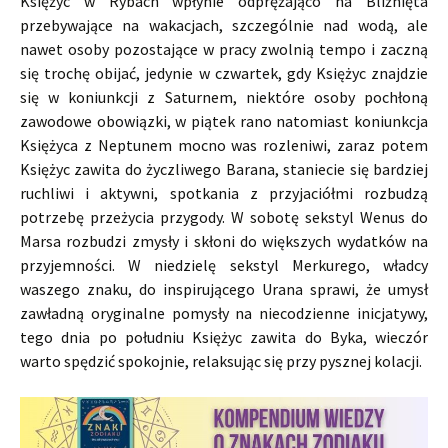
Księżyc w Rybach wpłynie odprężająco na Bliźnięta
przebywające na wakacjach, szczególnie nad wodą, ale
nawet osoby pozostające w pracy zwolnią tempo i zaczną
się trochę obijać, jedynie w czwartek, gdy Księżyc znajdzie
się w koniunkcji z Saturnem, niektóre osoby pochłoną
zawodowe obowiązki, w piątek rano natomiast koniunkcja
Księżyca z Neptunem mocno was rozleniwi, zaraz potem
Księżyc zawita do życzliwego Barana, staniecie się bardziej
ruchliwi i aktywni, spotkania z przyjaciółmi rozbudzą
potrzebę przeżycia przygody. W sobotę sekstyl Wenus do
Marsa rozbudzi zmysły i skłoni do większych wydatków na
przyjemności. W niedzielę sekstyl Merkurego, władcy
waszego znaku, do inspirującego Urana sprawi, że umysł
zawładną oryginalne pomysły na niecodzienne inicjatywy,
tego dnia po południu Księżyc zawita do Byka, wieczór
warto spędzić spokojnie, relaksując się przy pysznej kolacji.