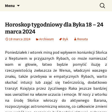
Profesjonalne przepowiednie astrologiczne
Przejdź
Szukaj:
CzaroMarowy horoskop
Menu
do
dzienny, miesięczny i
treści
tygodniowy
Horoskop tygodniowy dla Byka 18 – 24
marca 2024
18 marca 2024
Archiwum
Byk
Renata
Poniedziałek i wtorek miną pod wpływem koniunkcji Słońca
z Neptunem w przyjaznych Rybach, co może namieszać
wam w głowie, łatwo będzie pomylić iluzję z
rzeczywistością zwłaszcza że Wenus, władczyni waszego
znaku, także przebywa w empatycznych Rybach, warto
słuchać intuicji lub zająć się twórczością, dodatkowo
tranzyt Księżyca przez życzliwego Raka jeszcze bardziej
was uwrażliwi na własne uczucia i emocje. W nocy z wtorku
na środę Słońce wkroczy do aktywnego Barana,
rozpoczynając astronomiczną wiosnę, co całkowicie zmieni