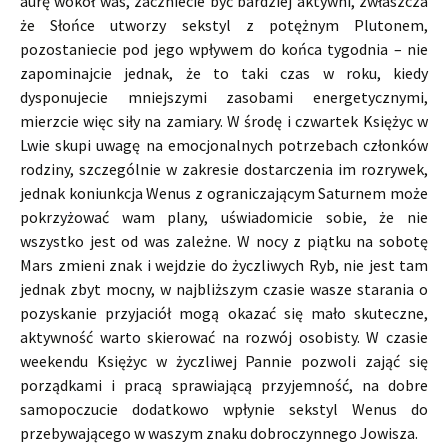
aurę wokół was, zaczniecie być bardziej aktywni, zwłaszcza
że Słońce utworzy sekstyl z potężnym Plutonem,
pozostaniecie pod jego wpływem do końca tygodnia – nie
zapominajcie jednak, że to taki czas w roku, kiedy
dysponujecie mniejszymi zasobami energetycznymi,
mierzcie więc siły na zamiary. W środę i czwartek Księżyc w
Lwie skupi uwagę na emocjonalnych potrzebach członków
rodziny, szczególnie w zakresie dostarczenia im rozrywek,
jednak koniunkcja Wenus z ograniczającym Saturnem może
pokrzyżować wam plany, uświadomicie sobie, że nie
wszystko jest od was zależne. W nocy z piątku na sobotę
Mars zmieni znak i wejdzie do życzliwych Ryb, nie jest tam
jednak zbyt mocny, w najbliższym czasie wasze starania o
pozyskanie przyjaciół mogą okazać się mało skuteczne,
aktywność warto skierować na rozwój osobisty. W czasie
weekendu Księżyc w życzliwej Pannie pozwoli zająć się
porządkami i pracą sprawiającą przyjemność, na dobre
samopoczucie dodatkowo wpłynie sekstyl Wenus do
przebywającego w waszym znaku dobroczynnego Jowisza.