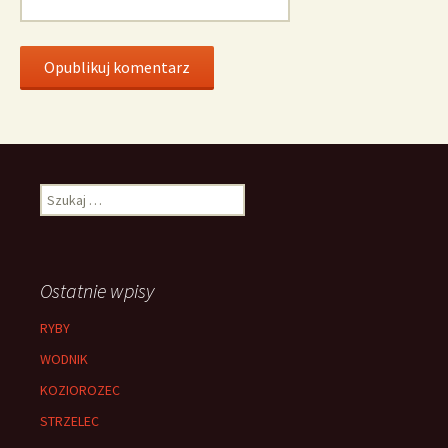
Szukaj:
Ostatnie wpisy
RYBY
WODNIK
KOZIOROZEC
STRZELEC